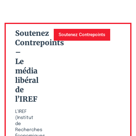
Soutenez
Soutenez Contrepoints
Contrepoints
–
Le
média
libéral
de
l’IREF
L’IREF
(Institut
de
Recherches