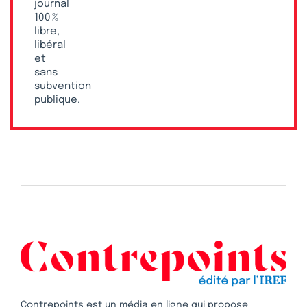
journal
100 %
libre,
libéral
et
sans
subvention
publique.
Contrepoints est un média en ligne qui propose