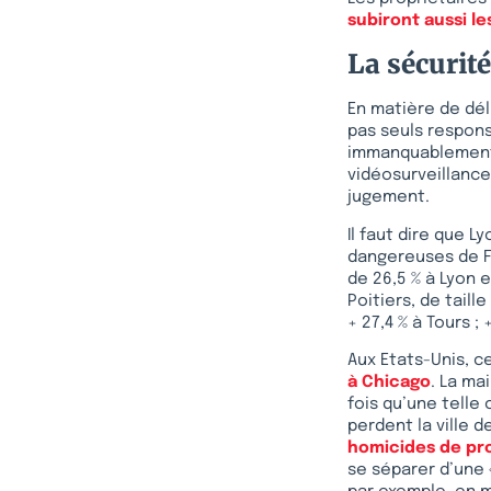
subiront aussi 
La sécurité
En matière de dél
pas seuls respons
immanquablement u
vidéosurveillance
jugement.
Il faut dire que L
dangereuses de Fr
de 26,5 % à Lyon 
Poitiers, de taill
+ 27,4 % à Tours ; 
Aux Etats-Unis, c
à Chicago
. La ma
fois qu’une telle
perdent la ville 
homicides de pr
se séparer d’une «