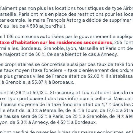
’aiment pas non plus les locations touristiques de type Airb
arseille, Paris ont mis en place des restrictions pour les loc
par exemple, le maire François Astorg a décidé de supprimer
 au lieu de 4 598 aujourd’hui).
 les 1 136 communes autorisées par le gouvernement à appliq
 taxe d’habitation sur les résidences secondaires
, 255 l’o
rmi elles, Bordeaux, Grenoble, Lyon, Marseille et Paris ont dé
e majoration de 60 %. Ce sera bientôt le cas à Annecy.
 propriétaires se concrétise aussi par des taux de taxe fon
 le taux moyen (taxe foncière + taxe d’enlèvement des ordu
 plus grandes villes de France était de 52,02 %, il s’établissa
% à Grenoble, à 55,87 % à Bordeaux.
nt 50,29 % et 50,13 %, Strasbourg et Tours étaient dans la
et Lyon pratiquaient des taux inférieurs à celle-ci. Mais cel
la hausse moyenne de la taxe foncière était de 4,7 % dans les
lle était de 16,3 % à Marseille, de 16 % à Tours, de 12,6 % à Str
a hausse sera de 52 % à Paris, de 25 % à Grenoble, de 14 % à Ma
Lyon, de 5,3 % à Annecy, de 4,53 % à Bordeaux.
n’ont pas fini de payer les lubies des maires écologistes, et