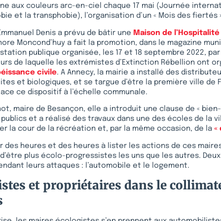
e aux couleurs arc-en-ciel chaque 17 mai (Journée internat
e et la transphobie), l’organisation d’un « Mois des fiertés »
 Emmanuel Denis a prévu de bâtir une
Maison de l’Hospitalité
nore Moncond’huy a fait la promotion, dans le magazine mun
estation publique organisée, les 17 et 18 septembre 2022, par
ours de laquelle les extrémistes d’Extinction Rébellion ont o
éissance civile
. A Annecy, la mairie a installé des distribut
tes et biologiques, et se targue d’être la première ville de 
lace ce dispositif à l’échelle communale.
ot, maire de Besançon, elle a introduit une clause de « bien-
publics et a réalisé des travaux dans une des écoles de la vi
r la cour de la récréation et, par la même occasion, de la
«
r des heures et des heures à lister les actions de ces maire
, d’être plus écolo-progressistes les uns que les autres. Deux
dant leurs attaques : l’automobile et le logement.
stes et propriétaires dans le collimat
s
ise, les maires écologistes s’en prennent aux automobiliste