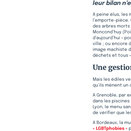
leur bilan n’
A peine élus, les
l’emporte-pièce. 
des arbres morts [
Moncond’huy (Poiti
d’aujourd’hui » p
ville ; ou encore
image machiste du
déchets et tous «
Une gestio
Mais les édiles v
qu’ils mènent un
A Grenoble, par ex
dans les piscines
Lyon, le menu san
de vérifier que 
A Bordeaux, la mu
« LGBTphobies »
p