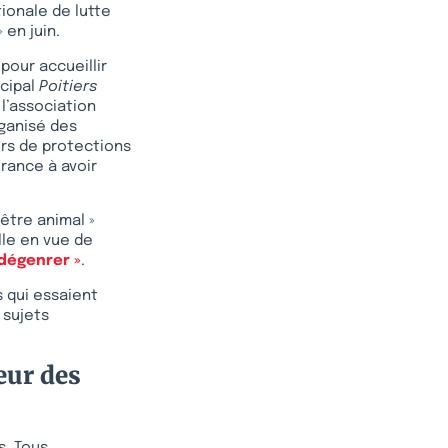
ionale de lutte
 en juin.
pour accueillir
icipal
Poitiers
 l’association
rganisé des
eurs de protections
France à avoir
être animal »
lle en vue de
 dégenrer »
.
s qui essaient
 sujets
eur des
s. Tous