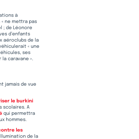
ations à
 « ne mettra pas
ël ; de Léonore
êves d’enfants
ux aéroclubs de la
véhiculerait « une
véhicules, ses
r la caravane ».
nt jamais de vue
iser le burkini
 scolaires. A
é
qui permettra
aux hommes.
contre les
llumination de la