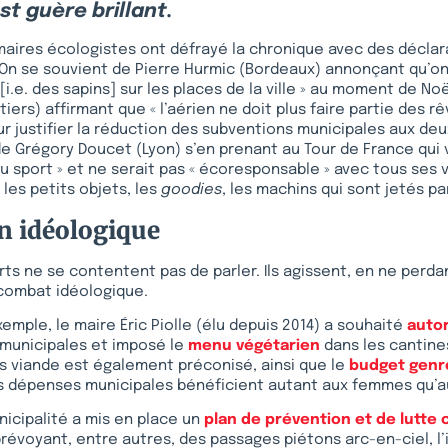
est guère brillant.
 maires écologistes ont défrayé la chronique avec des déclar
On se souvient de Pierre Hurmic (Bordeaux) annonçant qu’on
i.e. des sapins] sur les places de la ville » au moment de No
ers) affirmant que « l’aérien ne doit plus faire partie des r
our justifier la réduction des subventions municipales aux de
 de Grégory Doucet (Lyon) s’en prenant au Tour de France qui 
 sport » et ne serait pas « écoresponsable » avec tous ses 
 les petits objets, les
goodies
, les machins qui sont jetés pa
n idéologique
erts ne se contentent pas de parler. Ils agissent, en ne perda
 combat idéologique.
emple, le maire Éric Piolle (élu depuis 2014) a souhaité
autor
 municipales et imposé le
menu végétarien
dans les cantines
s viande est également préconisé, ainsi que le
budget genr
les dépenses municipales bénéficient autant aux femmes qu’
nicipalité a mis en place un
plan de prévention et de lutte 
révoyant, entre autres, des passages piétons arc-en-ciel, l’i