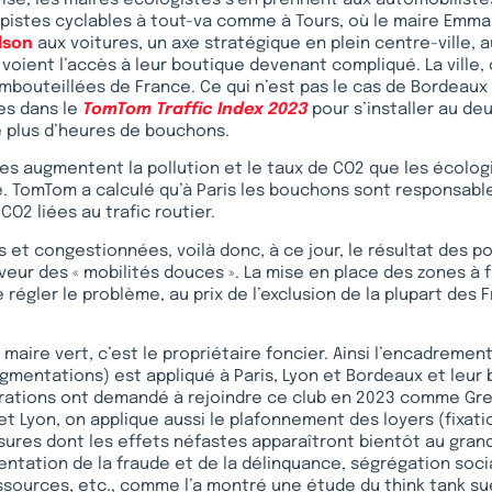
pistes cyclables à tout-va comme à Tours, où le maire Emma
lson
aux voitures, un axe stratégique en plein centre-ville, 
oient l’accès à leur boutique devenant compliqué. La ville,
mbouteillées de France. Ce qui n’est pas le cas de Bordeaux 
es dans le
TomTom Traffic Index 2023
pour s’installer au de
e plus d’heures de bouchons.
s augmentent la pollution et le taux de CO2 que les écolog
. TomTom a calculé qu’à Paris les bouchons sont responsable
O2 liées au trafic routier.
s et congestionnées, voilà donc, à ce jour, le résultat des po
veur des « mobilités douces ». La mise en place des zones à 
 régler le problème, au prix de l’exclusion de la plupart des 
maire vert, c’est le propriétaire foncier. Ainsi l’encadremen
ugmentations) est appliqué à Paris, Lyon et Bordeaux et leur
rations ont demandé à rejoindre ce club en 2023 comme Gr
s et Lyon, on applique aussi le plafonnement des loyers (fixat
ures dont les effets néfastes apparaîtront bientôt au grand
tation de la fraude et de la délinquance, ségrégation soci
ssources, etc., comme l’a montré une étude du think tank s