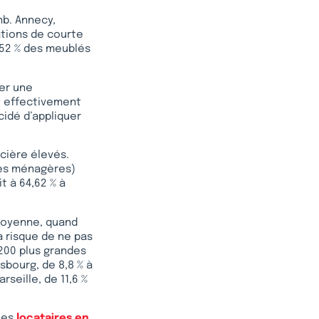
nb. Annecy,
ations de courte
 52 % des meublés
uer une
nt effectivement
cidé d’appliquer
cière élevés.
res ménagères)
it à 64,62 % à
 moyenne, quand
a risque de ne pas
 200 plus grandes
asbourg, de 8,8 % à
rseille, de 11,6 %
 les
locataires en