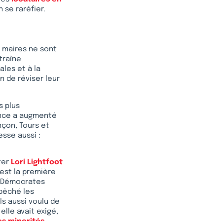
 se raréfier.
s maires ne sont
traîne
les et à la
n de réviser leur
s plus
uance a augmenté
nçon, Tours et
esse aussi :
ter
Lori Lightfoot
’est la première
es Démocrates
mpêché les
ls aussi voulu de
elle avait exigé,