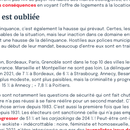
les conséquences
en voyant l’offre de logements à la location
 est oubliée
inquance, c’est également la hausse qui prévaut. Certes, le
ables de la situation, mais leur inaction dans ce domaine en
ne hausse de la délinquance. Hostiles aux polices municipa
 au début de leur mandat, beaucoup d’entre eux sont en trai
yon, Bordeaux, Paris, Grenoble sont dans le top 10 des villes le
ance. Marseille et Montpellier ne sont pas loin. La délinq
en 2021, de 7 % à Bordeaux, de 6 % à Strasbourg. Annecy, Besa
e plus modeste, sont plus paisibles, mais la criminalité y progr
+ 15 % à Annecy ; + 7,8 % à Poitiers.
e sont notamment les questions de sécurité qui ont fait chu
ire n’a pas réussi à se faire réélire pour un second mandat. C
 chose arrive depuis 1983. C’est aussi la première fois que l
depuis 1931. Les électeurs ont sanctionné celle qui n’a pas e
ogresser
de 51 % et les
carjackings
de 204 % ! Peut-être ont-i
 wokiste » indécrottable : noire, féministe et homosexuelle, 