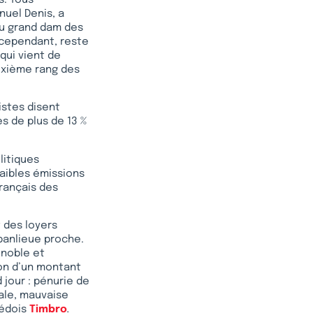
nuel Denis, a
au grand dam des
 cependant, reste
qui vient de
uxième rang des
istes disent
s de plus de 13 %
litiques
faibles émissions
Français des
t des loyers
 banlieue proche.
enoble et
ion d’un montant
 jour : pénurie de
ale, mauvaise
uédois
Timbro
.