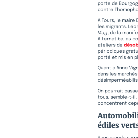
porte de Bourgogn
contre l’homophobi
A Tours, le maire
les migrants. Léo
Mag
, de la manif
Alternatiba, au c
ateliers de
désob
périodiques gratui
porté et mis en p
Quant à Anne Vign
dans les marchés 
désimperméabilise
On pourrait passe
tous, semble-t-il
concentrent cepen
Automobili
édiles vert
Sans grande surpr