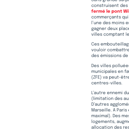
construisent des 
fermé le pont Wi
commerçants qui v
l’une des moins e
gagner deux plac
villes comptant l
Ces embouteillage
vouloir combattre
des émissions de C
Des villes polluée
municipales en fa
(ZFE) va peut-être
centres-villes.
L’autre ennemi du 
(limitation des a
D’autres agglomé
Marseille. A Pari
maximal). Des mes
logements, augmen
allocation des re