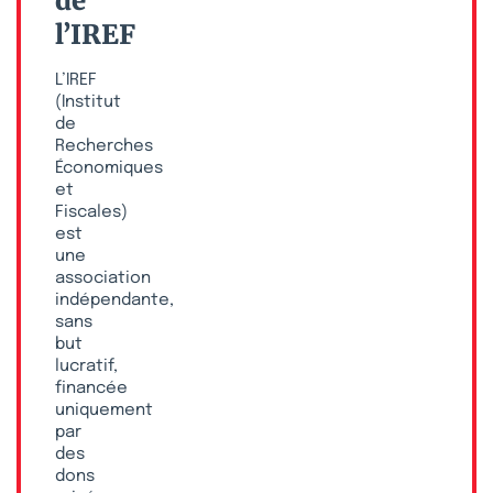
de
l’IREF
L’IREF
(Institut
de
Recherches
Économiques
et
Fiscales)
est
une
association
indépendante,
sans
but
lucratif,
financée
uniquement
par
des
dons