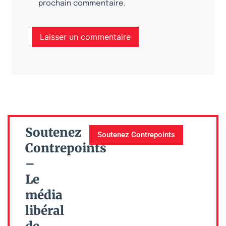
prochain commentaire.
Soutenez
Soutenez Contrepoints
Contrepoints
–
Le
média
libéral