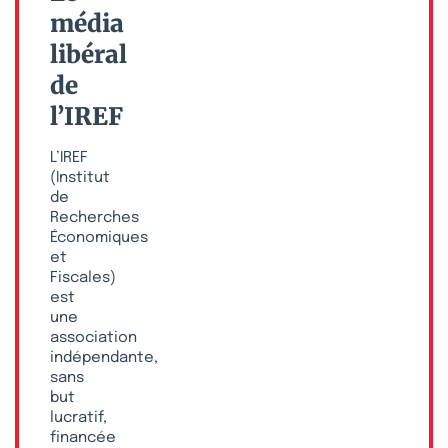
média
libéral
de
l’IREF
L’IREF
(Institut
de
Recherches
Économiques
et
Fiscales)
est
une
association
indépendante,
sans
but
lucratif,
financée