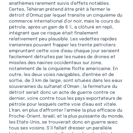
anathèmes rarement suivis d’effets notables.
Certes, Téhéran prétend être prêt à fermer le
détroit d’Ormuz par lequel transite un cinquième du
commerce international d’or noir, mais le cours du
pétrole, après un gain de 6 %, a clôturé en repli,
intégrant que ce risque était finalement
relativement peu plausible. Les vedettes rapides
iraniennes pouvant frapper les trente pétroliers
empruntant cette voie d’eau chaque jour seraient
facilement détruites par les nuées de drones et
missiles des navires occidentaux sur zone,
notamment de la cinquième flotte américaine. En
outre, les deux voies navigables, d’entrée et de
sortie, de 3 km de large, sont situées dans les eaux
souveraines du sultanat d’Oman ; la fermeture du
détroit serait donc un acte de guerre contre ce
dernier, voire contre tous les pays exportateurs de
pétrole pour lesquels cette voie d’eau est vitale.
L’Iran, en plus d’affronter l’armée la plus efficace du
Proche-Orient, Israël, et la plus puissante du monde,
les Etats-Unis, se trouverait donc en guerre avec
tous ses voisins. S’il fallait dresser un parallèle