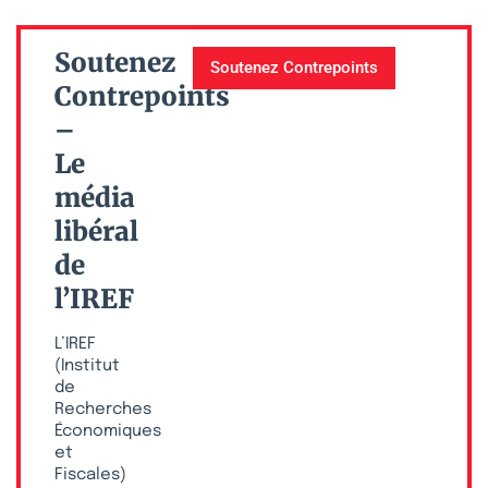
Soutenez
Soutenez Contrepoints
Contrepoints
–
Le
média
libéral
de
l’IREF
L’IREF
(Institut
de
Recherches
Économiques
et
Fiscales)