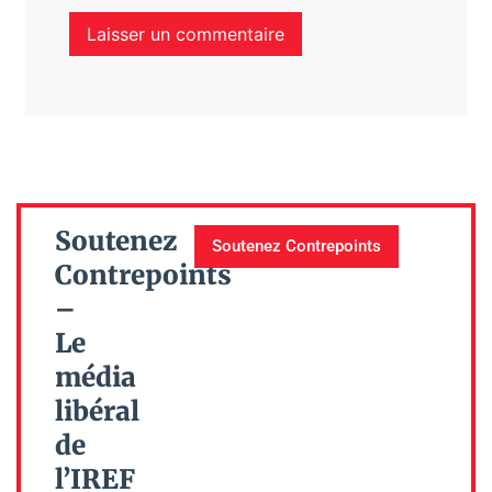
Soutenez
Soutenez Contrepoints
Contrepoints
–
Le
média
libéral
de
l’IREF