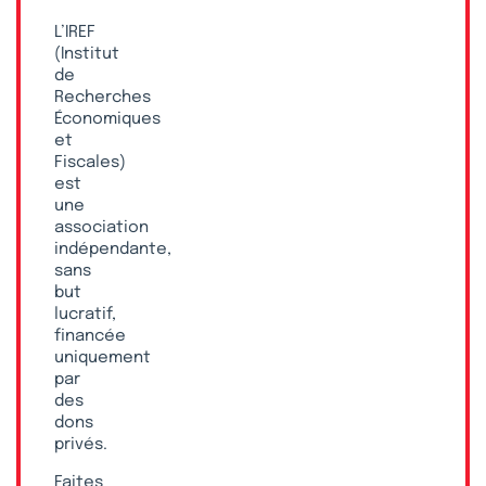
L’IREF
(Institut
de
Recherches
Économiques
et
Fiscales)
est
une
association
indépendante,
sans
but
lucratif,
financée
uniquement
par
des
dons
privés.
Faites