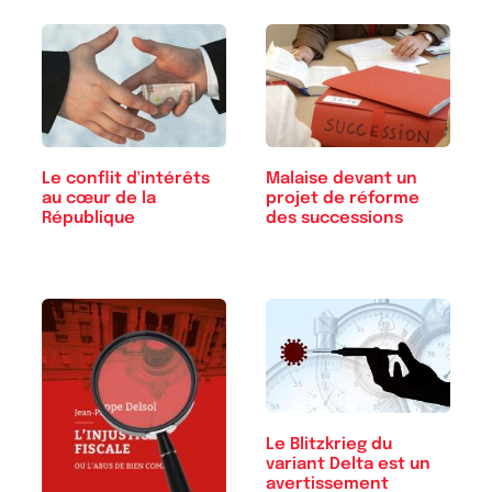
Le conflit d'intérêts
Malaise devant un
au cœur de la
projet de réforme
République
des successions
Le Blitzkrieg du
variant Delta est un
avertissement