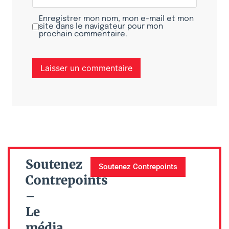
Enregistrer mon nom, mon e-mail et mon
site dans le navigateur pour mon
prochain commentaire.
Soutenez
Soutenez Contrepoints
Contrepoints
–
Le
média