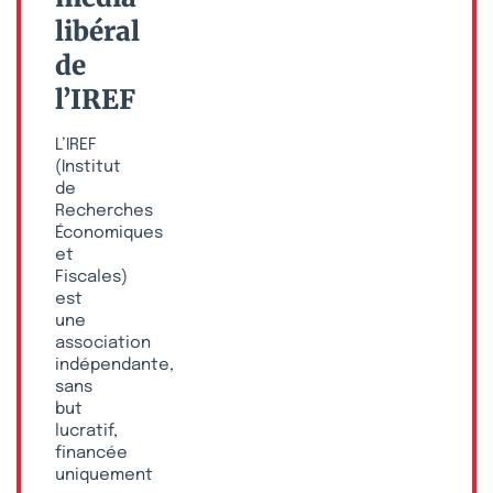
libéral
de
l’IREF
L’IREF
(Institut
de
Recherches
Économiques
et
Fiscales)
est
une
association
indépendante,
sans
but
lucratif,
financée
uniquement