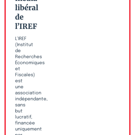
libéral
de
l’IREF
L’IREF
(Institut
de
Recherches
Économiques
et
Fiscales)
est
une
association
indépendante,
sans
but
lucratif,
financée
uniquement