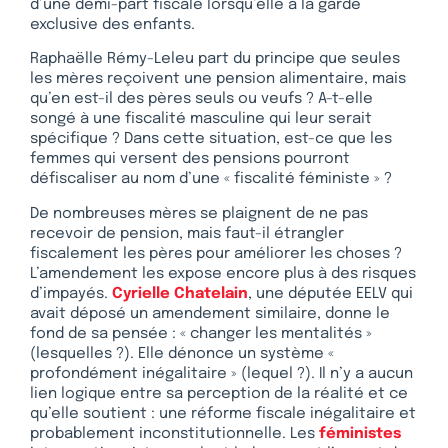
d’une demi-part fiscale lorsqu’elle a la garde
exclusive des enfants.
Raphaëlle Rémy-Leleu part du principe que seules
les mères reçoivent une pension alimentaire, mais
qu’en est-il des pères seuls ou veufs ? A-t-elle
songé à une fiscalité masculine qui leur serait
spécifique ? Dans cette situation, est-ce que les
femmes qui versent des pensions pourront
défiscaliser au nom d’une « fiscalité féministe » ?
De nombreuses mères se plaignent de ne pas
recevoir de pension, mais faut-il étrangler
fiscalement les pères pour améliorer les choses ?
L’amendement les expose encore plus à des risques
d’impayés.
Cyrielle Chatelain
, une députée EELV qui
avait déposé un amendement similaire, donne le
fond de sa pensée : « changer les mentalités »
(lesquelles ?). Elle dénonce un système «
profondément inégalitaire » (lequel ?). Il n’y a aucun
lien logique entre sa perception de la réalité et ce
qu’elle soutient : une réforme fiscale inégalitaire et
probablement inconstitutionnelle. Les
féministes