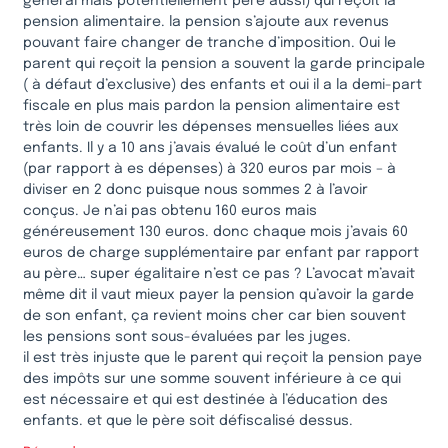
général mais potentiellement père aussi) qui reçoit la
pension alimentaire. la pension s’ajoute aux revenus
pouvant faire changer de tranche d’imposition. Oui le
parent qui reçoit la pension a souvent la garde principale
( à défaut d’exclusive) des enfants et oui il a la demi-part
fiscale en plus mais pardon la pension alimentaire est
très loin de couvrir les dépenses mensuelles liées aux
enfants. Il y a 10 ans j’avais évalué le coût d’un enfant
(par rapport à es dépenses) à 320 euros par mois – à
diviser en 2 donc puisque nous sommes 2 à l’avoir
conçus. Je n’ai pas obtenu 160 euros mais
généreusement 130 euros. donc chaque mois j’avais 60
euros de charge supplémentaire par enfant par rapport
au père… super égalitaire n’est ce pas ? L’avocat m’avait
même dit il vaut mieux payer la pension qu’avoir la garde
de son enfant, ça revient moins cher car bien souvent
les pensions sont sous-évaluées par les juges.
il est très injuste que le parent qui reçoit la pension paye
des impôts sur une somme souvent inférieure à ce qui
est nécessaire et qui est destinée à l’éducation des
enfants. et que le père soit défiscalisé dessus.