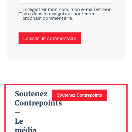
Enregistrer mon nom, mon e-mail et mon
site dans le navigateur pour mon
prochain commentaire.
Soutenez
Soutenez Contrepoints
Contrepoints
–
Le
média