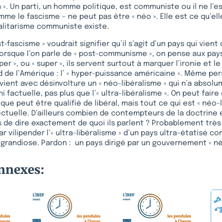
 ». Un parti, un homme politique, est communiste ou il ne l’es
e le fascisme – ne peut pas être « néo ». Elle est ce qu’ell
alitarisme communiste existe.
t-fascisme » voudrait signifier qu’il s’agit d’un pays qui vien
lorsque l’on parle de « post-communisme », on pense aux pays
per », ou « super », ils servent surtout à marquer l’ironie et l
d de l’Amérique : l’ « hyper-puissance américaine ». Même per
evient avec désinvolture un « néo-libéralisme » qui n’a abso
i factuelle, pas plus que l’« ultra-libéralisme ». On peut fair
tique peut être qualifié de libéral, mais tout ce qui est « néo-
lectuelle. D’ailleurs combien de contempteurs de la doctrine 
 de dire exactement de quoi ils parlent ? Probablement très 
ar vilipender l’« ultra-libéralisme » d’un pays ultra-étatisé 
grandiose. Pardon : un pays dirigé par un gouvernement « né
onnexes: