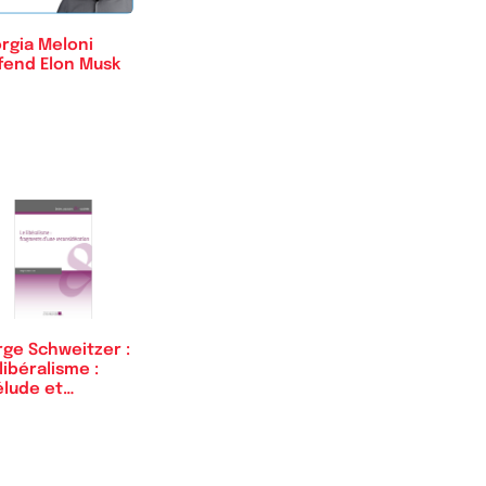
rgia Meloni
fend Elon Musk
rge Schweitzer :
libéralisme :
élude et…