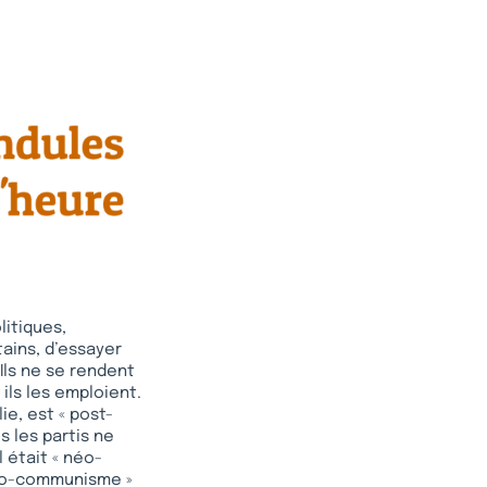
litiques,
tains, d’essayer
 Ils ne se rendent
ils les emploient.
ie, est « post-
us les partis ne
l était « néo-
 néo-communisme »