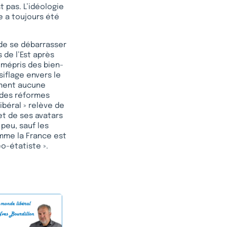
t pas. L’idéologie
e a toujours été
t de se débarrasser
 de l’Est après
e mépris des bien-
siflage envers le
lument aucune
e des réformes
libéral » relève de
et de ses avatars
peu, sauf les
comme la France est
o-étatiste ».