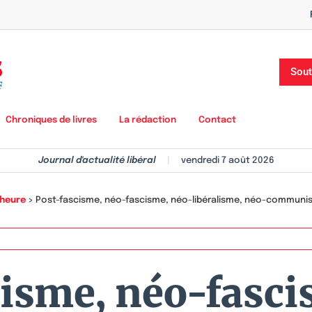
Sout
Chroniques de livres
La rédaction
Contact
Journal d'actualité libéral
|
vendredi 7 août 2026
'heure
>
Post-fascisme, néo-fascisme, néo-libéralisme, néo-communisme
cisme, néo-fasci