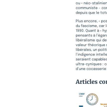
ou « néo-stalinien
communiste – comm
depuis que le tot
Plus encore, « pos
du fascisme, car 
1990. Quant à « hy
pensants à l’égar
libéralisme qui d
valeur théorique n
libérales, un poli
l’indigence intel
seraient capables
ultra-cyniques : c
d’une cocasserie 
Articles c