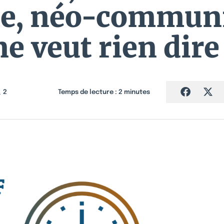
me, néo-communi
ne veut rien dire 
2
Temps de lecture :
2
minutes