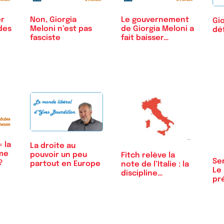
er
Le gouvernement
Non, Giorgia
Gio
des
de Giorgia Meloni a
Meloni n’est pas
dé
fait baisser…
fasciste
« la
La droite au
sme
pouvoir un peu
Fitch relève la
Se
?
partout en Europe
note de l’Italie : la
Le 
discipline…
pr