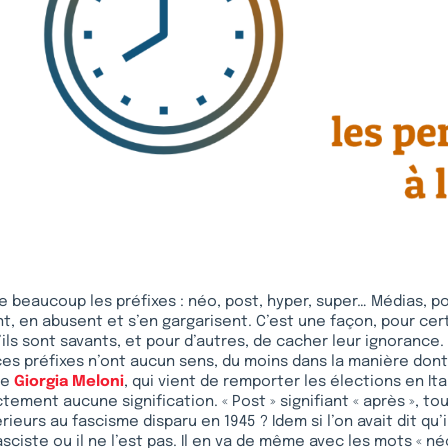
e beaucoup les préfixes : néo, post, hyper, super… Médias, po
t, en abusent et s’en gargarisent. C’est une façon, pour cer
’ils sont savants, et pour d’autres, de cacher leur ignorance.
s préfixes n’ont aucun sens, du moins dans la manière dont 
de
Giorgia Meloni
, qui vient de remporter les élections en Ital
ictement aucune signification. « Post » signifiant « après », to
rieurs au fascisme disparu en 1945 ? Idem si l’on avait dit qu’i
 fasciste ou il ne l’est pas. Il en va de même avec les mots «