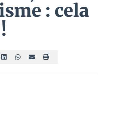
sme : cela
!