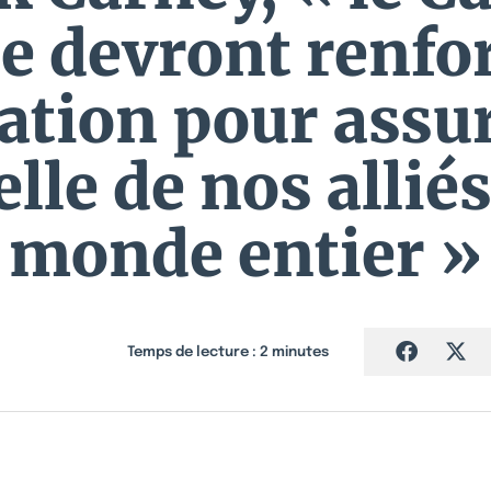
e devront renfor
ation pour assu
elle de nos alliés
monde entier »
Temps de lecture :
2
minutes