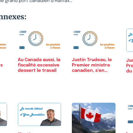
e grand port canadien d’Halifax…
onnexes:
Au Canada aussi, la
Justin Trudeau, le
Jus
es
fiscalité excessive
Premier ministre
Pr
dessert le travail
canadien, s’en…
du 