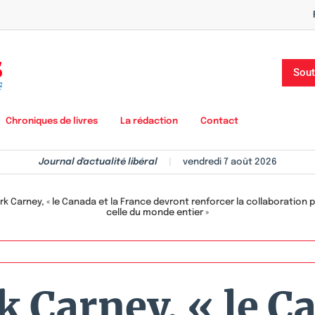
Sout
Chroniques de livres
La rédaction
Contact
Journal d'actualité libéral
|
vendredi 7 août 2026
k Carney, « le Canada et la France devront renforcer la collaboration po
celle du monde entier »
 Carney, « le Ca