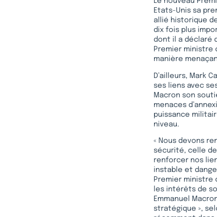
Le nouveau Premie
Etats-Unis sa pre
allié historique 
dix fois plus imp
dont il a déclaré 
Premier ministre 
manière menaçante
D’ailleurs, Mark C
ses liens avec se
Macron son soutie
menaces d’annexio
puissance militai
niveau.
« Nous devons ren
sécurité, celle d
renforcer nos lie
instable et dange
Premier ministre 
les intérêts de s
Emmanuel Macron 
stratégique », sel