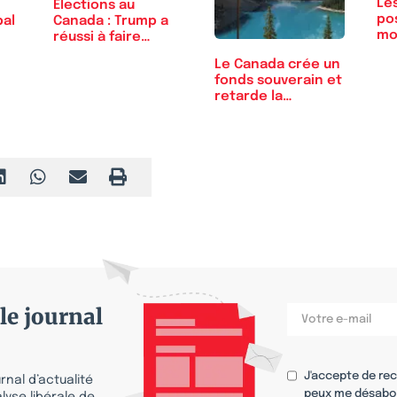
Les
Elections au
pos
pal
Canada : Trump a
mo
réussi à faire
fondre…
Le Canada crée un
fonds souverain et
retarde la…
le journal
J'accepte de re
nal d’actualité
peux me désabo