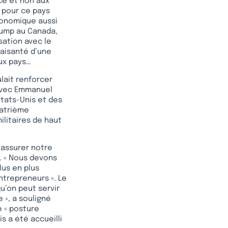
nce et non aux
t pour ce pays
économique aussi
Trump au Canada,
rsation avec le
laisanté d’une
eux pays…
ulait renforcer
 avec Emmanuel
Etats-Unis et des
uatrième
ilitaires de haut
 assurer notre
y. « Nous devons
lus en plus
ntrepreneurs ». Le
u’on peut servir
 », a souligné
 « posture
s a été accueilli