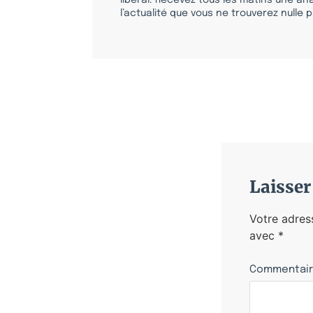
libéral. Recevez tous les matins une ana
l’actualité que vous ne trouverez nulle pa
Laisse
Votre adres
avec
*
Commentai