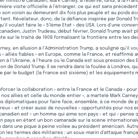
r ministre canadien, Mark Carney, a réservé, lundi, à la Fra
mière visite officielle à l’étranger, ce qui est sans précéden
de son voisin au demeurant dix fois plus peuplé et au poids 
ortant. Révélateur, donc, de la défiance inspirée par Donald 
qu’il voulait faire le « 51ème Etat » des USA. Lors d’une conve
canadien, Justin Trudeau, début février, Donald Trump avait p
 sur le traité de 1908 formalisant la frontière entre les d
arney, en allusion à l’Administration Trump, a souligné qu’il vo
s « alliés fiables » en Europe, comme la France, et réaffirmé
n à l’Ukraine, à l’heure où le Canada est sous pression des 
n de Donald Trump. Il se rendra dans la foulée à Londres, q
re par le budget (la France est sixième) et les équipements m
forcer la collaboration » entre la France et le Canada « pour
e nos alliés et celle du monde entier », a martelé Mark Carne
ns diplomatiques pour faire face, ensemble, à ce monde de p
reux » et créer aussi de nouvelles « opportunités pour nos e
canadien est « un homme qui aime son pays » et qui « pense q
on pays en étant un bon camarade sur la scène internationale
dans une pique à peine voilée au président américain. Autre
on les termes des militaires : un sous-marin d’attaque françai