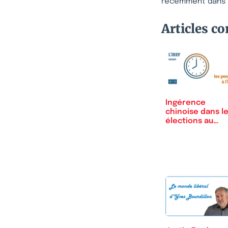
récemment dans l
Articles c
Ingérence
chinoise dans l
élections au
Canada. Et…