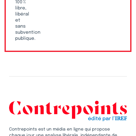
100 %
libre,
libéral
et
sans
subvention
publique.
Contrepoints est un média en ligne qui propose
chaque jour une analyse libérale, indépendante de