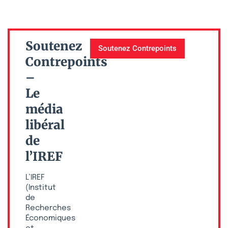
Soutenez
Soutenez Contrepoints
Contrepoints
–
Le
média
libéral
de
l’IREF
L’IREF
(Institut
de
Recherches
Économiques