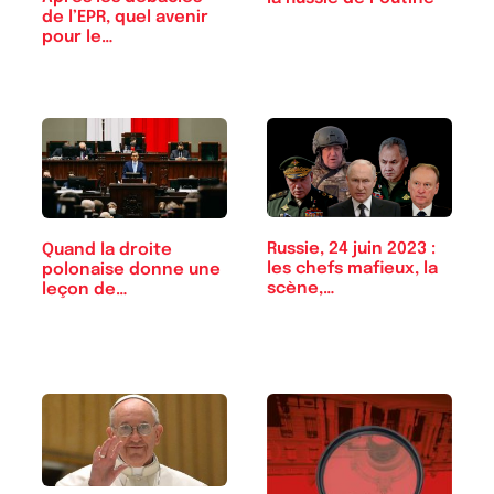
de l’EPR, quel avenir
pour le…
Russie, 24 juin 2023 :
Quand la droite
les chefs mafieux, la
polonaise donne une
scène,…
leçon de…