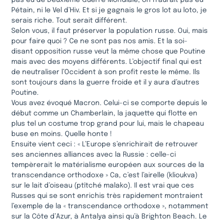
Pétain, ni le Vel d’Hiv. Et si je gagnais le gros lot au loto, je
serais riche. Tout serait différent.
Selon vous, il faut préserver la population russe. Oui, mais
pour faire quoi ? Ce ne sont pas nos amis. Et la soi-
disant opposition russe veut la même chose que Poutine
mais avec des moyens différents. L’objectif final qui est
de neutraliser l’Occident à son profit reste le même. Ils
sont toujours dans la guerre froide et il y aura d’autres
Poutine.
Vous avez évoqué Macron. Celui-ci se comporte depuis le
début comme un Chamberlain, la jaquette qui flotte en
plus tel un costume trop grand pour lui, mais le chapeau
buse en moins. Quelle honte !
Ensuite vient ceci : « L’Europe s’enrichirait de retrouver
ses anciennes alliances avec la Russie : celle-ci
tempèrerait le matérialisme européen aux sources de la
transcendance orthodoxe » Ca, c’est l’airelle (klioukva)
sur le lait d’oiseau (ptîtché malako). Il est vrai que ces
Russes qui se sont enrichis très rapidement montraient
l’exemple de la « transcendance orthodoxe », notamment
sur la Côte d’Azur, à Antalya ainsi qu’à Brighton Beach. Le