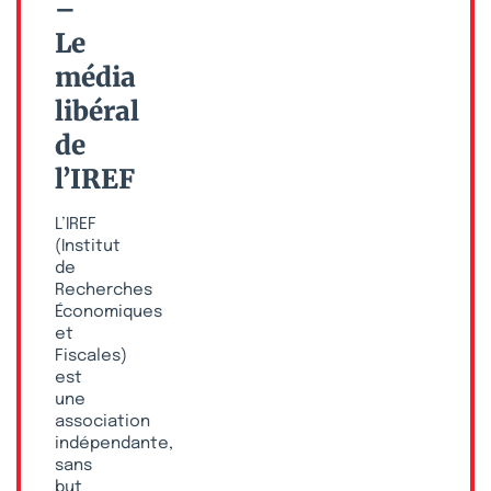
–
Le
média
libéral
de
l’IREF
L’IREF
(Institut
de
Recherches
Économiques
et
Fiscales)
est
une
association
indépendante,
sans
but