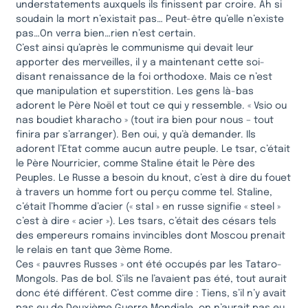
understatements auxquels ils finissent par croire. Ah si
soudain la mort n’existait pas… Peut-être qu’elle n’existe
pas…On verra bien…rien n’est certain.
C’est ainsi qu’après le communisme qui devait leur
apporter des merveilles, il y a maintenant cette soi-
disant renaissance de la foi orthodoxe. Mais ce n’est
que manipulation et superstition. Les gens là-bas
adorent le Père Noël et tout ce qui y ressemble. « Vsio ou
nas boudiet kharacho » (tout ira bien pour nous – tout
finira par s’arranger). Ben oui, y qu’à demander. Ils
adorent l’Etat comme aucun autre peuple. Le tsar, c’était
le Père Nourricier, comme Staline était le Père des
Peuples. Le Russe a besoin du knout, c’est à dire du fouet
à travers un homme fort ou perçu comme tel. Staline,
c’était l’homme d’acier (« stal » en russe signifie « steel »
c’est à dire « acier »). Les tsars, c’était des césars tels
des empereurs romains invincibles dont Moscou prenait
le relais en tant que 3ème Rome.
Ces « pauvres Russes » ont été occupés par les Tataro-
Mongols. Pas de bol. S’ils ne l’avaient pas été, tout aurait
donc été différent. C’est comme dire : Tiens, s’il n’y avait
pas eu de Deuxième Guerre Mondiale, on n’aurait pas eu