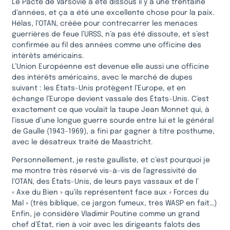
Le Pacte de Varsovie a été dissous il y a une trentaine
d’années, et ça a été une excellente chose pour la paix.
Hélas, l’OTAN, créée pour contrecarrer les menaces
guerrières de feue l’URSS, n’a pas été dissoute, et s’est
confirmée au fil des années comme une officine des
intérêts américains.
L’Union Européenne est devenue elle aussi une officine
des intérêts américains, avec le marché de dupes
suivant : les États-Unis protègent l’Europe, et en
échange l’Europe devient vassale des États-Unis. C’est
exactement ce que voulait la taupe Jean Monnet qui, à
l’issue d’une longue guerre sourde entre lui et le général
de Gaulle (1943-1969), a fini par gagner à titre posthume,
avec le désatreux traité de Maastricht.
Personnellement, je reste gaulliste, et c’est pourquoi je
me montre très réservé vis-à-vis de l’agressivité de
l’OTAN, des États-Unis, de leurs pays vassaux et de l’
« Axe du Bien » qu’ils représentent face aux « Forces du
Mal » (très biblique, ce jargon fumeux, très WASP en fait…)
Enfin, je considère Vladimir Poutine comme un grand
chef d’État, rien à voir avec les dirigeants falots des