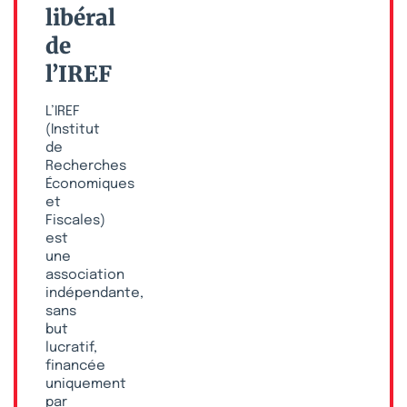
libéral
de
l’IREF
L’IREF
(Institut
de
Recherches
Économiques
et
Fiscales)
est
une
association
indépendante,
sans
but
lucratif,
financée
uniquement
par