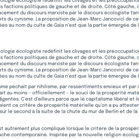
déologie écologiste redéfinit les clivages et les préoccupatio
es factions politiques de gauche et de droite. Côté gauche, 
cement du discours marxiste par le discours écologiste tan
ts du cynisme. La proposition de Jean-Marc Jancovici de ce
es au nom du culte de Gaïa n’est que la partie émergée de l
déologie écologiste redéfinit les clivages et les préoccupatio
es factions politiques de gauche et de droite. Côté gauche, 
cement du discours marxiste par le discours écologiste tan
ts du cynisme. La proposition de Jean-Marc Jancovici de ce
es au nom du culte de Gaïa n’est que la partie émergée de l
sme péchait par nihilisme, par ressentiments envieux et par 
ait au moins – officiellement – le souci de la prospérité maté
igentes. C’est d’ailleurs parce que le capitalisme libéral et 
ient ce critère de prospérité matérielle qu’on a pu attester 
ur le second à la suite de la chute du mur de Berlin et de la
st autrement plus compliqué lorsque le critère de la prospéri
uche contemporaine. Inspirée par la nouvelle religion écologi