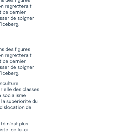
ns des figures
on regretterait
t ce dernier
sser de soigner
’iceberg.
ns des figures
on regretterait
t ce dernier
sser de soigner
’iceberg.
inculture
rielle des classes
le socialisme
la supériorité du
 dislocation de
té n’est plus
ste, celle-ci