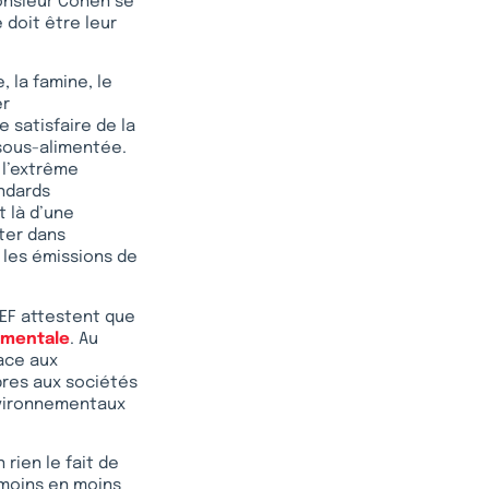
Monsieur Cohen se
 doit être leur
, la famine, le
er
e satisfaire de la
 sous-alimentée.
 l’extrême
andards
t là d’une
nter dans
e les émissions de
REF attestent que
ementale
. Au
face aux
pres aux sociétés
nvironnementaux
rien le fait de
 moins en moins