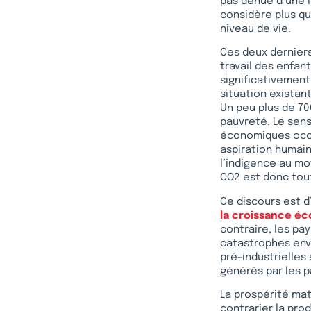
pas dénué d’une i
considère plus qu
niveau de vie.
Ces deux derniers 
travail des enfan
significativement.
situation existan
Un peu plus de 70
pauvreté. Le sens
économiques occide
aspiration humain
l’indigence au mo
CO2 est donc tout
Ce discours est 
la croissance éc
contraire, les pa
catastrophes env
pré-industrielle
générés par les 
La prospérité mat
contrarier la pro