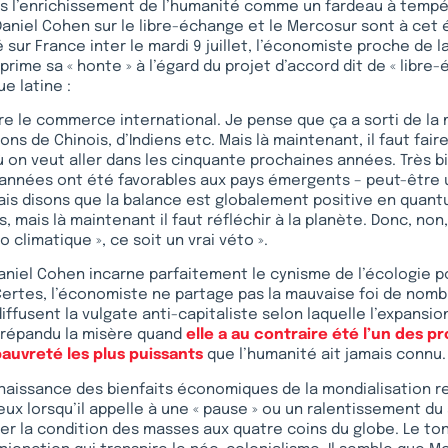
s l’enrichissement de l’humanité comme un fardeau à tempé
aniel Cohen sur le libre-échange et le Mercosur sont à cet 
é sur France inter le mardi 9 juillet, l’économiste proche de 
ime sa « honte » à l’égard du projet d’accord dit de « libre
e latine :
ntre le commerce international. Je pense que ça a sorti de la 
ons de Chinois, d’Indiens etc. Mais là maintenant, il faut faire
où on veut aller dans les cinquante prochaines années. Très bi
 années ont été favorables aux pays émergents – peut-être 
is disons que la balance est globalement positive en quant
 mais là maintenant il faut réfléchir à la planète. Donc, non,
o climatique », ce soit un vrai véto ».
aniel Cohen incarne parfaitement le cynisme de l’écologie p
ertes, l’économiste ne partage pas la mauvaise foi de nombr
iffusent la vulgate anti-capitaliste selon laquelle l’expansi
 répandu la misère quand
elle a au contraire été l’un des 
pauvreté les plus puissants
que l’humanité ait jamais connu.
naissance des bienfaits économiques de la mondialisation r
ux lorsqu’il appelle à une « pause » ou un ralentissement du
er la condition des masses aux quatre coins du globe. Le to