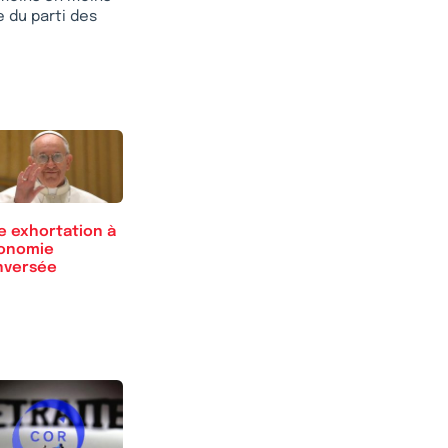
e du parti des
e exhortation à
onomie
nversée