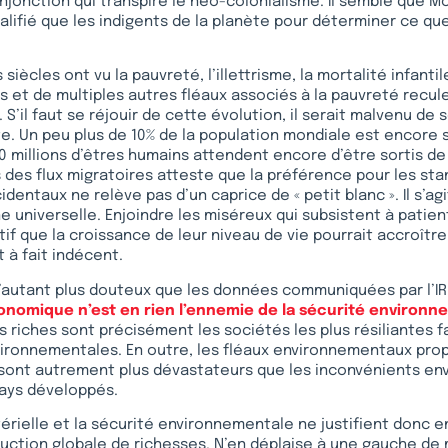
njonction qui transpire le néo-colonialisme. Il semble que 
alifié que les indigents de la planète pour déterminer ce que
siècles ont vu la pauvreté, l’illettrisme, la mortalité infantile
ts et de multiples autres fléaux associés à la pauvreté recul
 S’il faut se réjouir de cette évolution, il serait malvenu de s
te. Un peu plus de 10% de la population mondiale est encore
0 millions d’êtres humains attendent encore d’être sortis de
 des flux migratoires atteste que la préférence pour les st
ntaux ne relève pas d’un caprice de « petit blanc ». Il s’agi
e universelle. Enjoindre les miséreux qui subsistent à patie
tif que la croissance de leur niveau de vie pourrait accroîtr
 à fait indécent.
d’autant plus douteux que les données communiquées par l’I
onomique n’est en rien l’ennemie de la sécurité environn
ys riches sont précisément les sociétés les plus résiliantes 
ironnementales. En outre, les fléaux environnementaux pro
s sont autrement plus dévastateurs que les inconvénients e
pays développés.
érielle et la sécurité environnementale ne justifient donc en 
duction globale de richesses. N’en déplaise à une gauche de