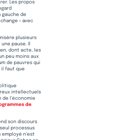
rer. Les propos
égard
la gauche de
-échange » avec
misère plusieurs
 une pause. Il
en, dont acte, les
un peu moins aux
um de pauvres qui
 il faut que
olitique
eux intellectuels
on de l’économie
programmes de
end son discours
 seul processus
n employé n’est