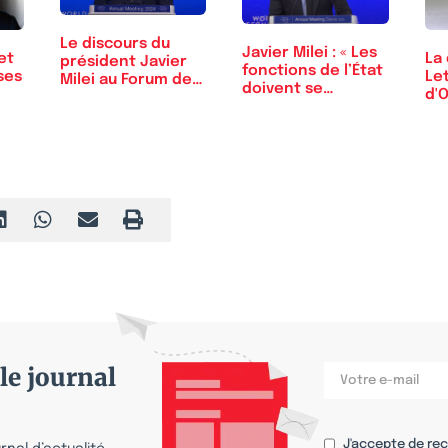
Le discours du
Javier Milei : « Les
et
La
président Javier
fonctions de l’État
sses
Let
Milei au Forum de…
doivent se…
d'
Re
le journal
J'accepte de re