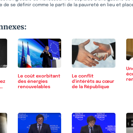
e de se définir comme le parti de la pauvreté en lieu et plac
onnexes:
Un
éc
Le coût exorbitant
Le conflit
re
hez
des énergies
d'intérêts au cœur
s…
renouvelables
de la République