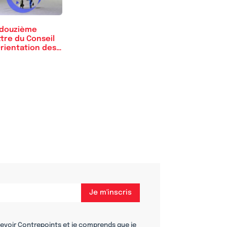
 douzième
tre du Conseil
Orientation des
traites
cevoir Contrepoints et je comprends que je