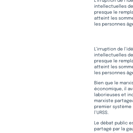
L’irruption de l’i
intellectuelles d
presque le rempla
atteint les somme
les personnes âgé
L’irruption de l’i
intellectuelles d
presque le rempla
atteint les somme
les personnes âgé
Bien que le marxi
économique, il av
laborieuses et ind
marxiste partagea
premier système s
l’URSS.
Le débat public e
partagé par la ga