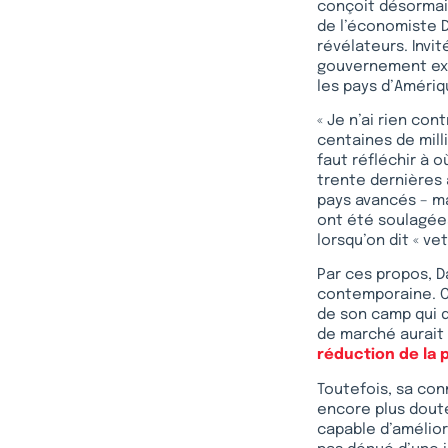
conçoit désormai
de l’économiste D
révélateurs. Invit
gouvernement expr
les pays d’Amériqu
« Je n’ai rien co
centaines de milli
faut réfléchir à 
trente dernières
pays avancés – ma
ont été soulagées,
lorsqu’on dit « vet
Par ces propos, D
contemporaine. C
de son camp qui d
de marché aurait
réduction de la 
Toutefois, sa con
encore plus doute
capable d’amélior