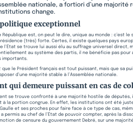
ssemblée nationale, a fortiori d’une majorité re
nstitutions change.
politique exceptionnel
e République est, on peut le dire, unique au monde : c’est le
résidence (très) forte. Certes, il existe quelques pays eur
e l’État se trouve lui aussi élu au suffrage universel direct, 
entiellement au système des partis, il ne bénéficie pas pour
s importants.
t que le Président français est tout puissant, mais que sa p
poser d’une majorité stable à l’Assemblée nationale.
nt qui demeure puissant en cas de co
ent se trouve confronté à une majorité hostile de députés, i
t à la portion congrue. En effet, les institutions ont été ju
 Gaulle et ses proches pour faire face à ce type de cas, même 
2 a permis au chef de l’État de pouvoir compter, après la diss
 motion de censure du gouvernement Debré, sur une majorit