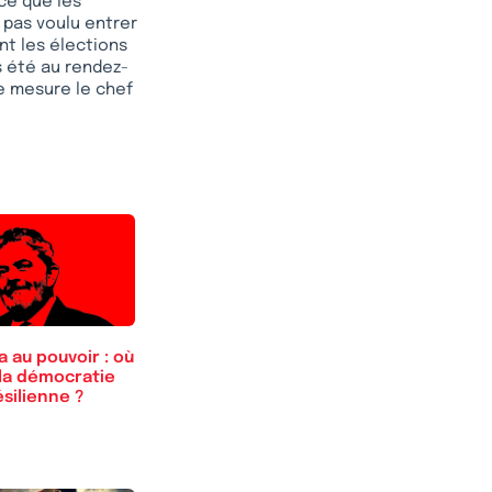
ce que les
t pas voulu entrer
nt les élections
as été au rendez-
re mesure le chef
a au pouvoir : où
 la démocratie
silienne ?