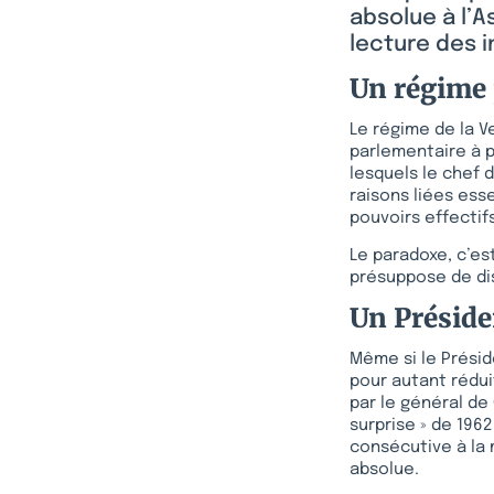
absolue à l’A
lecture des i
Un régime 
Le régime de la V
parlementaire à p
lesquels le chef d
raisons liées ess
pouvoirs effectif
Le paradoxe, c’es
présuppose de dis
Un Préside
Même si le Présid
pour autant rédui
par le général de
surprise » de 196
consécutive à la
absolue.