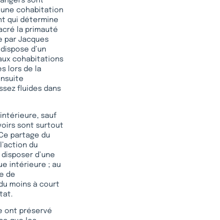
rangers sont
d’une cohabitation
nt qui détermine
sacré la primauté
ue par Jacques
 dispose d’un
 aux cohabitations
s lors de la
ensuite
ssez fluides dans
intérieure, sauf
voirs sont surtout
 Ce partage du
l’action du
 disposer d’une
e intérieure ; au
ve de
 du moins à court
tat.
ue ont préservé