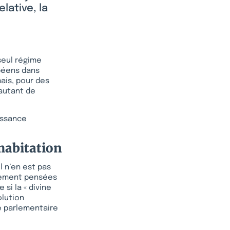
lative, la
 seul régime
opéens dans
mais, pour des
 autant de
uissance
habitation
l n’en est pas
stement pensées
si la « divine
olution
é parlementaire