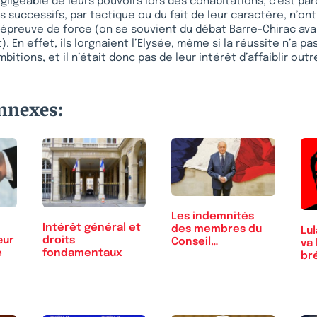
gligeable de leurs pouvoirs lors des cohabitations, c’est par
s successifs, par tactique ou du fait de leur caractère, n’on
 épreuve de force (on se souvient du débat Barre-Chirac ava
). En effet, ils lorgnaient l’Elysée, même si la réussite n’a p
bitions, et il n’était donc pas de leur intérêt d’affaiblir out
onnexes:
Les indemnités
Intérêt général et
des membres du
Lul
œur
droits
Conseil…
va
e
fondamentaux
bré