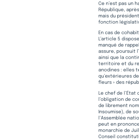
Ce n’est pas un ha
République, après 
mais du président
fonction législati
En cas de cohabit
L’article 5 dispos
manqué de rappele
assure, poursuit l
ainsi que la conti
territoire et du r
anodines : elles 
qu’extérieures de
fleurs » des répu
Le chef de l’État 
l’obligation de c
de librement nomm
Insoumise), de so
l’Assemblée natio
peut en prononcer
monarchie de Juil
Conseil constitut