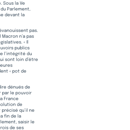
. Sous la Ve
s du Parlement,
se devant la
’évanouissent pas.
el Macron n’a pas
slatives. « Il
ouvoirs publics
e l’intégrité du
ui sont loin d’être
ieures
dent « pot de
-dire dénués de
 par le pouvoir
La France
solution de
précisé qu’il ne
 fin de la
lement, saisir le
rois de ses