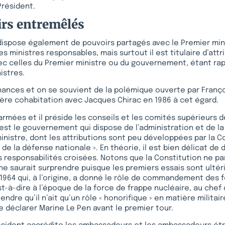
résident.
rs entremêlés
 dispose également de pouvoirs partagés avec le Premier min
 ministres responsables, mais surtout il est titulaire d’attr
c celles du Premier ministre ou du gouvernement, étant rapp
istres.
nnances et on se souvient de la polémique ouverte par Franço
ère cohabitation avec Jacques Chirac en 1986 à cet égard.
 armées et il préside les conseils et les comités supérieurs 
’est le gouvernement qui dispose de l’administration et de l
ministre, dont les attributions sont peu développées par la Co
de la défense nationale ». En théorie, il est bien délicat de
 responsabilités croisées. Notons que la Constitution ne par
ne saurait surprendre puisque les premiers essais sont ultéri
1964 qui, à l’origine, a donné le rôle de commandement des 
t-à-dire à l’époque de la force de frappe nucléaire, au chef de
ndre qu’il n’ait qu’un rôle « honorifique » en matière milita
 déclarer Marine Le Pen avant le premier tour.