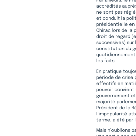
Par ailleurs, le 
accrédités auprès
ne sont pas réglé
et conduit la poli
présidentielle en
Chirac lors de la 
droit de regard (
successives) sur 
constitution du g
quotidiennement d
les faits.
En pratique toujo
période de crise 
effectifs en mati
pouvoir convient e
gouvernement et q
majorité parlemen
Président de la R
l’impopularité at
terme, a été par l
Mais n’oublions p