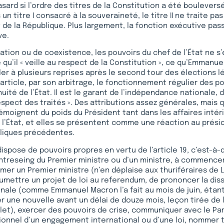
sard si l’ordre des titres de la Constitution a été bouleversé
un titre I consacré à la souveraineté, le titre II ne traite pa
 de la République. Plus largement, la fonction exécutive pas
ve.
ation ou de coexistence, les pouvoirs du chef de l’État ne s
e qu’il « veille au respect de la Constitution », ce qu’Emmanu
r à plusieurs reprises après le second tour des élections légi
’article, par son arbitrage, le fonctionnement régulier des p
nuité de l’État. Il est le garant de l’indépendance nationale, d
espect des traités ». Des attributions assez générales, mais q
témoignent du poids du Président tant dans les affaires intér
 l’État, et elles se présentent comme une réaction au prési
bliques précédentes.
dispose de pouvoirs propres en vertu de l’article 19, c’est-à
ontreseing du Premier ministre ou d’un ministre, à commencer
er un Premier ministre (n’en déplaise aux thuriféraires de 
umettre un projet de loi au referendum, de prononcer la dis
nale (comme Emmanuel Macron l’a fait au mois de juin, étant 
 une nouvelle avant un délai de douze mois, leçon tirée de la
let), exercer des pouvoirs de crise, communiquer avec le Par
ionnel d’un engagement international ou d’une loi, nommer t