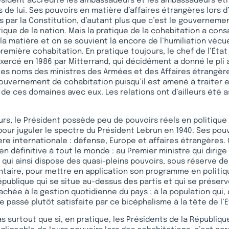
Président accrédite les ambassadeurs et les ambassadeurs ét
 de lui. Ses pouvoirs en matière d’affaires étrangères lors 
s par la Constitution, d’autant plus que c’est le gouverneme
tique de la nation. Mais la pratique de la cohabitation a con
 la matière et on se souvient là encore de l’humiliation véc
première cohabitation. En pratique toujours, le chef de l’État
exercé en 1986 par Mitterrand, qui décidément a donné le pli
les noms des ministres des Armées et des Affaires étrangère
ouvernement de cohabitation puisqu’il est amené à traiter 
e ces domaines avec eux. Les relations ont d’ailleurs été a
urs, le Président possède peu de pouvoirs réels en politique 
pour juguler le spectre du Président Lebrun en 1940. Ses pou
ère internationale : défense, Europe et affaires étrangères.
n définitive à tout le monde : au Premier ministre qui dirige 
ui ainsi dispose des quasi-pleins pouvoirs, sous réserve de
taire, pour mettre en application son programme en politiqu
épublique qui se situe au-dessus des partis et qui se préser
tachée à la gestion quotidienne du pays ; à la population qui,
e passé plutôt satisfaite par ce bicéphalisme à la tête de l’É
as surtout que si, en pratique, les Présidents de la Républiq