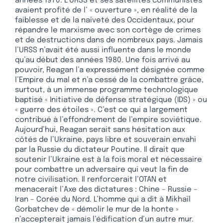
années 1970. L’URSS et ses satellites communistes
avaient profité de l’ « ouverture », en réalité de la
faiblesse et de la naïveté des Occidentaux, pour
répandre le marxisme avec son cortège de crimes
et de destructions dans de nombreux pays. Jamais
l’URSS n’avait été aussi influente dans le monde
qu’au début des années 1980. Une fois arrivé au
pouvoir, Reagan l’a expressément désignée comme
l’Empire du mal et n’a cessé de la combattre grâce,
surtout, à un immense programme technologique
baptisé « Initiative de défense stratégique (IDS) » ou
« guerre des étoiles ». C’est ce qui a largement
contribué à l’effondrement de l’empire soviétique.
Aujourd’hui, Reagan serait sans hésitation aux
côtés de l’Ukraine, pays libre et souverain envahi
par la Russie du dictateur Poutine. Il dirait que
soutenir l’Ukraine est à la fois moral et nécessaire
pour combattre un adversaire qui veut la fin de
notre civilisation. Il renforcerait l’OTAN et
menacerait l’Axe des dictatures : Chine – Russie –
Iran – Corée du Nord. L’homme qui a dit à Mikhaïl
Gorbatchev de « démolir le mur de la honte »
n’accepterait jamais l’édification d’un autre mur.