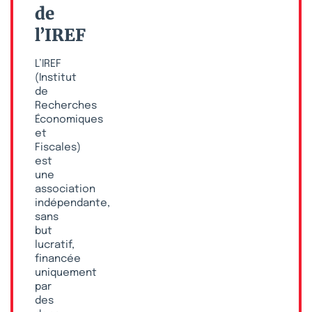
de
l’IREF
L’IREF
(Institut
de
Recherches
Économiques
et
Fiscales)
est
une
association
indépendante,
sans
but
lucratif,
financée
uniquement
par
des