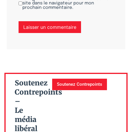
site dans le navigateur pour mon
prochain commentaire.
Soutenez
Soutenez Contrepoints
Contrepoints
–
Le
média
libéral