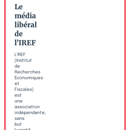
Le
média
libéral
de
l’IREF
L’IREF
(Institut
de
Recherches
Économiques
et
Fiscales)
est
une
association
indépendante,
sans
but