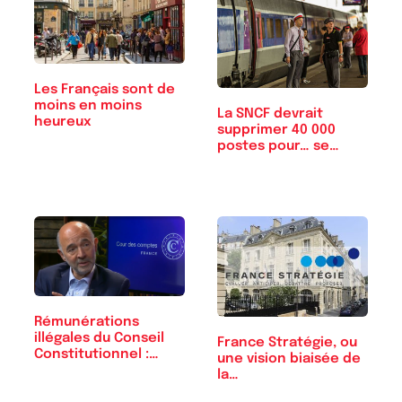
Les Français sont de
moins en moins
La SNCF devrait
heureux
supprimer 40 000
postes pour… se…
Rémunérations
illégales du Conseil
France Stratégie, ou
Constitutionnel :…
une vision biaisée de
la…