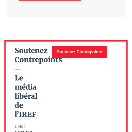
Soutenez
Soutenez Contrepoints
Contrepoints
–
Le
média
libéral
de
l’IREF
L’IREF