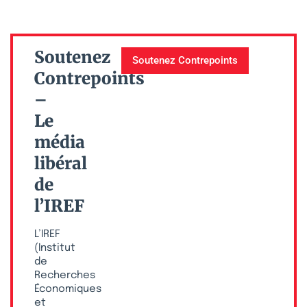
Soutenez
Soutenez Contrepoints
Contrepoints
–
Le
média
libéral
de
l’IREF
L’IREF
(Institut
de
Recherches
Économiques
et