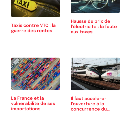
Hausse du prix de
Taxis contre VTC : la
l’électricité : la faute
guerre des rentes
aux taxes…
La France et la
Il faut accélérer
vulnérabilité de ses
l’ouverture à la
importations
concurrence du…