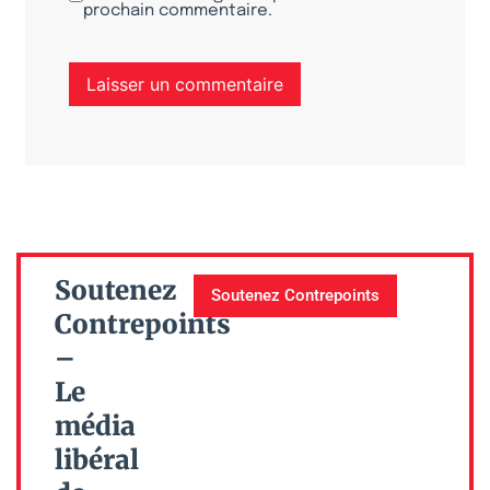
prochain commentaire.
Soutenez
Soutenez Contrepoints
Contrepoints
–
Le
média
libéral