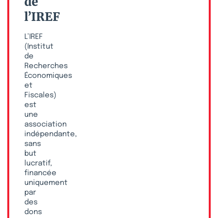
de
l’IREF
L’IREF
(Institut
de
Recherches
Économiques
et
Fiscales)
est
une
association
indépendante,
sans
but
lucratif,
financée
uniquement
par
des
dons