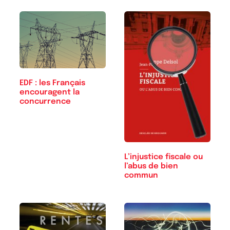
EDF : les Français
encouragent la
concurrence
L’injustice fiscale ou
l’abus de bien
commun