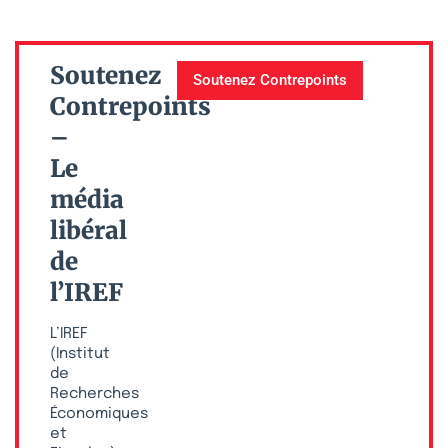
Soutenez
Soutenez Contrepoints
Contrepoints
–
Le
média
libéral
de
l’IREF
L’IREF
(Institut
de
Recherches
Économiques
et