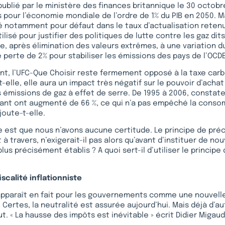
publié par le ministère des finances britannique le 30 octob
 pour l’économie mondiale de l’ordre de 1% du PIB en 2050. M
 notamment pour défaut dans le taux d’actualisation retenu
tilisé pour justifier des politiques de lutte contre les gaz dit
e, après élimination des valeurs extrêmes, à une variation du
e perte de 2% pour stabiliser les émissions des pays de l’OCDE
t, l’UFC-Que Choisir reste fermement opposé à la taxe carb
t-elle, elle aura un impact très négatif sur le pouvoir d’acha
s émissions de gaz à effet de serre. De 1995 à 2006, constate 
urant ont augmenté de 66 %, ce qui n’a pas empêché la cons
ajoute-t-elle.
e est que nous n’avons aucune certitude. Le principe de préca
t à travers, n’exigerait-il pas alors qu’avant d’instituer de nou
lus précisément établis ? A quoi sert-il d’utiliser le princip
?
iscalité inflationniste
apparaît en fait pour les gouvernements comme une nouvell
 Certes, la neutralité est assurée aujourd’hui. Mais déjà d’a
ut. « La hausse des impôts est inévitable » écrit Didier Migau