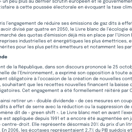
i » un peu plus au dernier scrutin européen et le gouvernemen
tisfaire à cette poussée électorale en évoquant la taxe climat
ris l’engagement de réduire ses émissions de gaz dits à effe
 avoir divisé par quatre en 2050, le Livre blanc de l’écologie
u marché des quotas d’émission déjà mis en place par l’Unio
reprises industrielles et énergétiques les plus émettrices, e
 mérites pour les plus petits émetteurs et notamment les part
ende
ent de la République, dans son discours prononcé le 25 octo
nelle de l’Environnement, a exprimé son opposition à toute
nt obligatoire à l’occasion de la création de nouvelles cont
», souhaitant que les recettes nouvelles financent la baisse 
igatoires. Cet engagement a été formellement réitéré par C
ainsi retirer un « double dividende » de ces mesures en coup
dits à effet de serre avec la réduction ou la suppression de
mène dit de « green shift ». Le Livre blanc met en avant l’ex
e est appliquée depuis 1991 et a encore été augmentée en ja
entre-droit. Elle représente désormais 20% du prix d’un litr
. En 2006, les écotaxes représentaient 2,7% du PIB suédois e