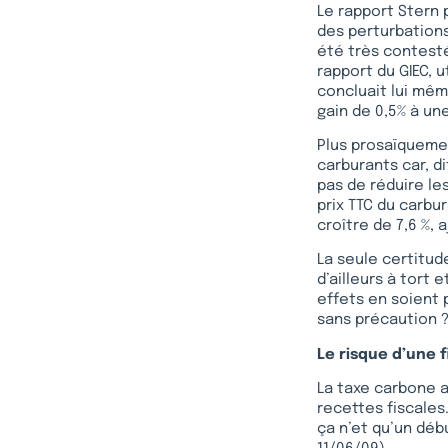
Le rapport Stern 
des perturbations
été très contesté
rapport du GIEC, u
concluait lui mêm
gain de 0,5% à un
Plus prosaïquemen
carburants car, di
pas de réduire le
prix TTC du carb
croître de 7,6 %, 
La seule certitud
d’ailleurs à tort e
effets en soient p
sans précaution 
Le risque d’une f
La taxe carbone 
recettes fiscales.
ça n’et qu’un déb