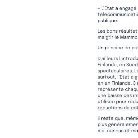
– L’Etat a engagé
télécommunication
publique.
Les bons résultat
maigrir le Mammou
Un principe de p
D’ailleurs l’intr
Finlande, en Suèd
spectaculaires. L
surtout, l’Etat a
an en Finlande, 3
représente chaque
une baisse des im
utilisée pour rédu
réductions de cot
Il reste que, même
plus généralemen
mal connus et mal