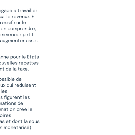
ngagé à travailler
ur le revenu». Et
essif sur le
 bien comprendre,
 commencer petit
it augmenter assez
anne pour le Etats
ouvelles recettes
t de la taxe.
ossible de
ux qui réduisent
 les
 figurent les
mmations de
mation crée le
ires ;
as et dont la sous
on monétarisé)