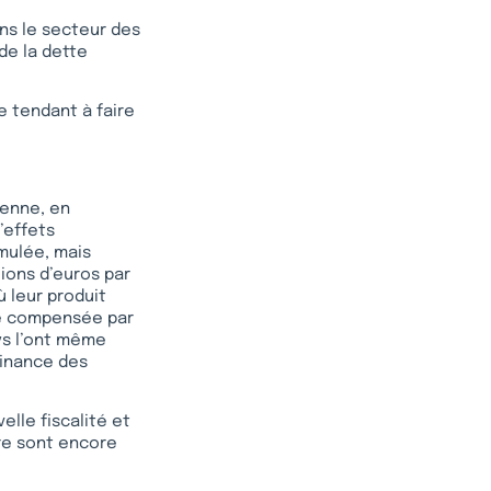
ns le secteur des
de la dette
e tendant à faire
éenne, en
’effets
imulée, mais
lions d’euros par
ù leur produit
été compensée par
ys l’ont même
 finance des
elle fiscalité et
re sont encore