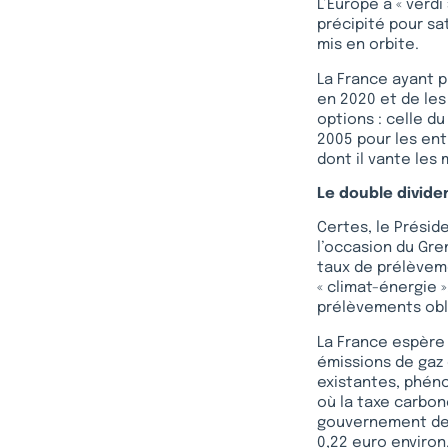
L’Europe a « verd
précipité pour sa
mis en orbite.
La France ayant p
en 2020 et de les
options : celle d
2005 pour les ent
dont il vante les
Le double divid
Certes, le Présid
l’occasion du Gre
taux de prélèveme
« climat-énergie 
prélèvements obl
La France espère 
émissions de gaz 
existantes, phéno
où la taxe carbon
gouvernement de c
0,22 euro environ