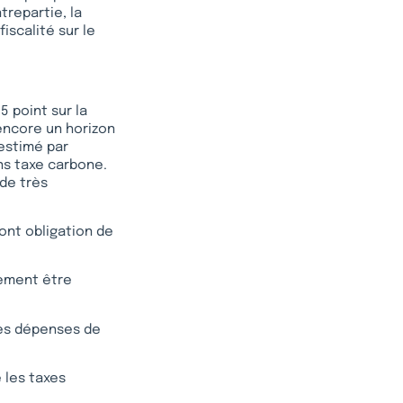
trepartie, la
fiscalité sur le
5 point sur la
encore un horizon
 estimé par
ans taxe carbone.
 de très
ont obligation de
vement être
des dépenses de
e les taxes