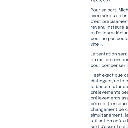
11/06/09)
Pour sa part, Mich
avec sérieux à un
c’est précisément
revenu instauré a
a d’ailleurs décla
pour ne pas boule
vite ».
La tentation sera
en mal de ressour
pour compenser la
Il est exact que c
distinguer, note 
le besoin futur de
prélèvements perv
prélèvements assi
pétrole (ressour
changement de cli
simultanément, la
utilisation coûte
sert d’assiette à