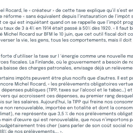
el Rocard, le « créateur » de cette taxe explique qu’il s’est e
e réforme « sans équivalent depuis l’instauration de l’impôt s
 ce qui est inquiétant quand on se rappelle que l’impôt progr
u taux de 3 à 4% en 1914 était passé à 50% dès 1920. « Il faut
ré Michel Rocard sur BFM le 10 juin, que cet outil fiscal doit
verser la vie, les gens, tous les comportements, mais il do
 forte d’utiliser la taxe sur l ‘énergie comme une nouvelle m
ces fiscales. La Finlande, où le gouvernement a besoin de n
 baisse des charges patronales, envisage déjà un relèvemen
ertains impôts peuvent être plus nocifs que d’autres. Il est p
encore Michel Rocard, « les prélèvements obligatoires vertue
 dépenses publiques (TIPP, taxes sur l’alcool et le tabac…) et
ers qui accroissent ces dépenses, au premier rang desquels
s sur les salaires. Aujourd’hui, la TIPP qui freine nos conso
ce non renouvelable, importée en totalité et dont la consom
mat), ne représente que 3,5 % de nos prélèvements obligato
 main d’œuvre qui est renouvelable, que nous n’importons p
 budgétairement très cher (sans parler de son coût social n
 38% de nos prélèvements…. ».