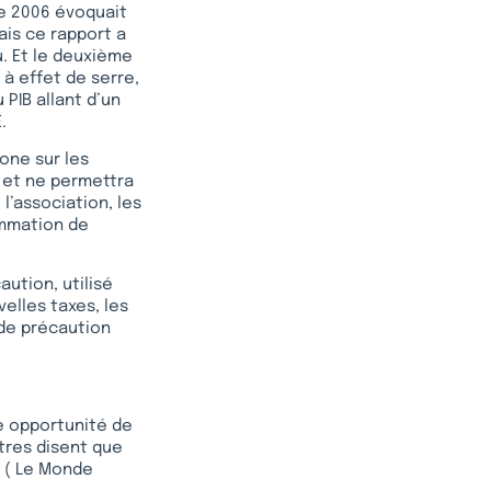
re 2006 évoquait
ais ce rapport a
. Et le deuxième
s à effet de serre,
 PIB allant d’un
.
one sur les
t et ne permettra
l’association, les
ommation de
ution, utilisé
velles taxes, les
e de précaution
e opportunité de
utres disent que
d ( Le Monde