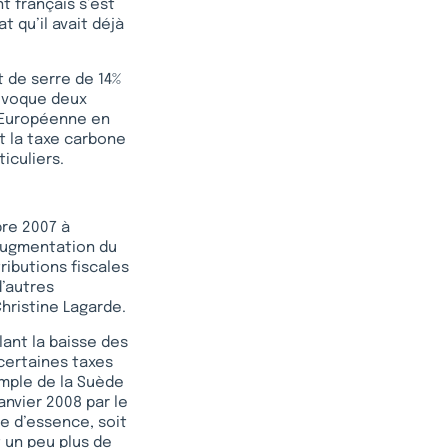
t français s’est
 qu’il avait déjà
t de serre de 14%
 évoque deux
n Européenne en
t la taxe carbone
iculiers.
bre 2007 à
 augmentation du
ributions fiscales
d’autres
hristine Lagarde.
lant la baisse des
 certaines taxes
emple de la Suède
nvier 2008 par le
e d’essence, soit
t un peu plus de