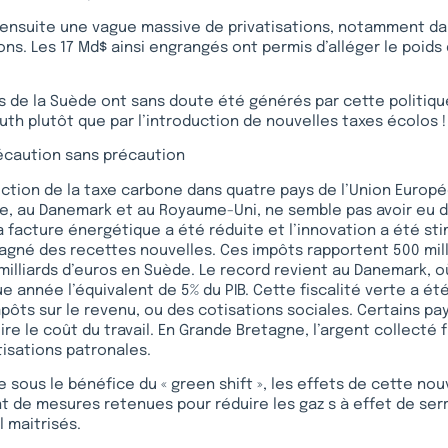
 ensuite une vague massive de privatisations, notamment da
s. Les 17 Md$ ainsi engrangés ont permis d’alléger le poids 
s de la Suède ont sans doute été générés par cette politiqu
th plutôt que par l’introduction de nouvelles taxes écolos !
récaution sans précaution
oduction de la taxe carbone dans quatre pays de l’Union Europ
e, au Danemark et au Royaume-Uni, ne semble pas avoir eu d
a facture énergétique a été réduite et l’innovation a été st
 gagné des recettes nouvelles. Ces impôts rapportent 500 mil
 milliards d’euros en Suède. Le record revient au Danemark, o
 année l’équivalent de 5% du PIB. Cette fiscalité verte a 
pôts sur le revenu, ou des cotisations sociales. Certains pa
ire le coût du travail. En Grande Bretagne, l’argent collecté
isations patronales.
 sous le bénéfice du « green shift », les effets de cette nouv
t de mesures retenues pour réduire les gaz s à effet de ser
 maitrisés.