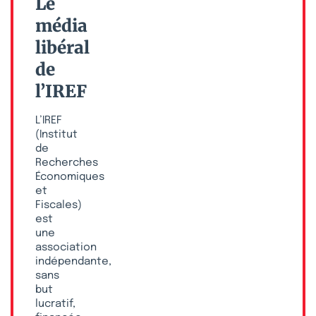
Le
média
libéral
de
l’IREF
L’IREF
(Institut
de
Recherches
Économiques
et
Fiscales)
est
une
association
indépendante,
sans
but
lucratif,