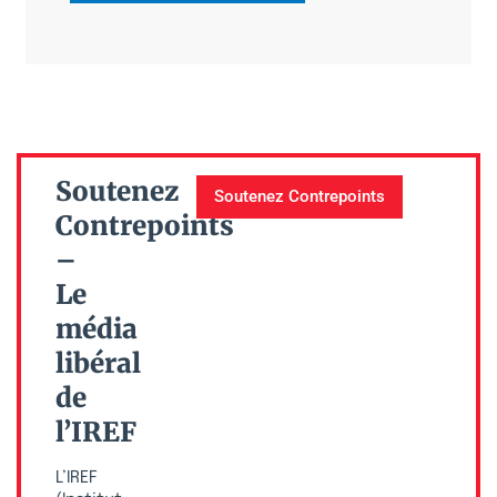
Soutenez
Soutenez Contrepoints
Contrepoints
–
Le
média
libéral
de
l’IREF
L’IREF