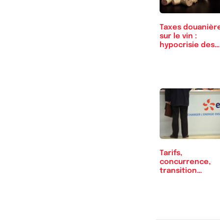
Taxes douanièr
sur le vin :
hypocrisie des
deux…
Tarifs,
concurrence,
transition
énergétique :…