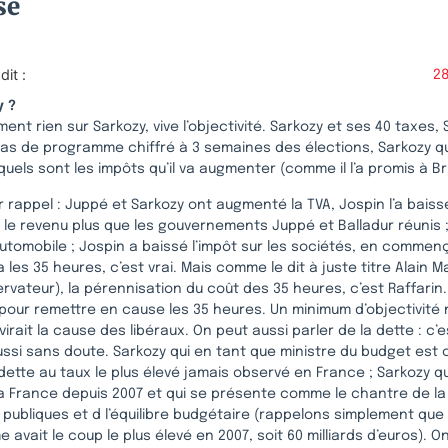
se
dit :
28
y ?
ent rien sur Sarkozy, vive l’objectivité. Sarkozy et ses 40 taxes, 
pas de programme chiffré à 3 semaines des élections, Sarkozy qu
quels sont les impôts qu’il va augmenter (comme il l’a promis à Br
 rappel : Juppé et Sarkozy ont augmenté la TVA, Jospin l’a baiss
r le revenu plus que les gouvernements Juppé et Balladur réunis ;
utomobile ; Jospin a baissé l’impôt sur les sociétés, en commen
 a les 35 heures, c’est vrai. Mais comme le dit à juste titre Alain Ma
vateur), la pérennisation du coût des 35 heures, c’est Raffarin. E
pour remettre en cause les 35 heures. Un minimum d’objectivité 
virait la cause des libéraux. On peut aussi parler de la dette : c’e
si sans doute. Sarkozy qui en tant que ministre du budget est ce
 dette au taux le plus élevé jamais observé en France ; Sarkozy qu
la France depuis 2007 et qui se présente comme le chantre de la
ubliques et d l’équilibre budgétaire (rappelons simplement que c
avait le coup le plus élevé en 2007, soit 60 milliards d’euros). O