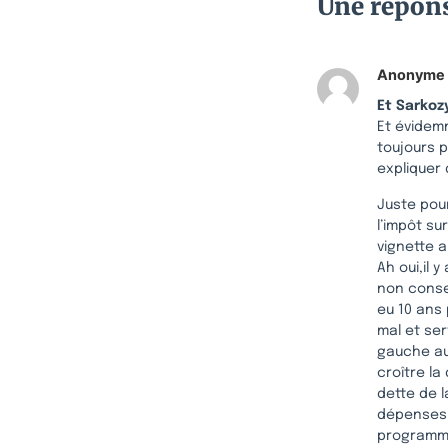
Une répon
Anonyme
Et Sarkoz
Et évidemm
toujours 
expliquer 
Juste pour
l’impôt su
vignette a
Ah oui,il y
non conser
eu 10 ans 
mal et ser
gauche aus
croître la
dette de 
dépenses p
programme 