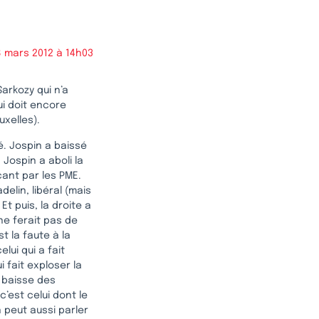
 mars 2012 à 14h03
Sarkozy qui n’a
i doit encore
uxelles).
é. Jospin a baissé
 Jospin a aboli la
çant par les PME.
delin, libéral (mais
t puis, la droite a
ne ferait pas de
st la faute à la
lui qui a fait
i fait exploser la
 baisse des
’est celui dont le
n peut aussi parler