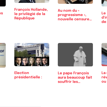
François Hollande,
Au nom du «
es
Le 
le privilégié de la
progressisme »,
d'
République
nouvelle censure
de
et…
La 
Election
Le pape François
rév
présidentielle :
aura beaucoup fait
ou
souffrir les
dan
libéraux