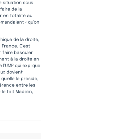
ne situation sous
faire de la
 en totalité au
emandaient « qu’on
hique de la droite,
n France. C’est
r faire basculer
ment à la droite en
e l’UMP qui explique
aux dovient
qu’elle le préside,
férence entre les
le fait Madelin,