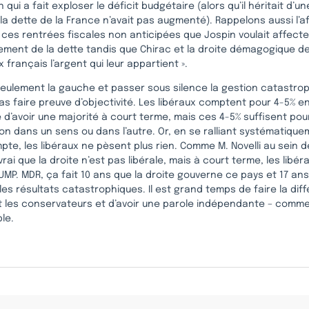
n qui a fait exploser le déficit budgétaire (alors qu’il héritait d’u
la dette de la France n’avait pas augmenté). Rappelons aussi l’af
ces rentrées fiscales non anticipées que Jospin voulait affecter
ment de la dette tandis que Chirac et la droite démagogique d
 français l’argent qui leur appartient ».
seulement la gauche et passer sous silence la gestion catastrop
as faire preuve d’objectivité. Les libéraux comptent pour 4-5% e
 d’avoir une majorité à court terme, mais ces 4-5% suffisent pou
on dans un sens ou dans l’autre. Or, en se ralliant systématique
pte, les libéraux ne pèsent plus rien. Comme M. Novelli au sein d
vrai que la droite n’est pas libérale, mais à court terme, les libér
’UMP. MDR, ça fait 10 ans que la droite gouverne ce pays et 17 ans 
 les résultats catastrophiques. Il est grand temps de faire la dif
t les conservateurs et d’avoir une parole indépendante – comme 
le.