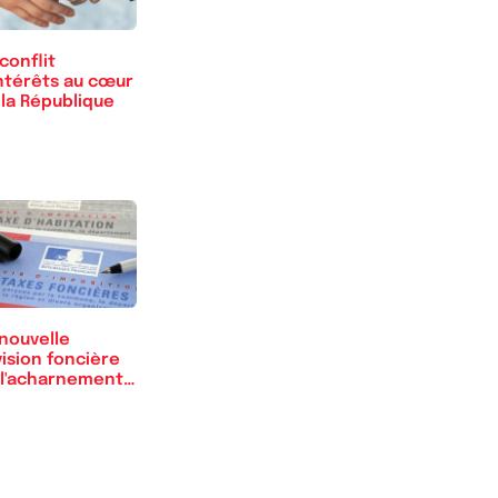
conflit
intérêts au cœur
 la République
nouvelle
ision foncière
 l'acharnement
s l'erreur