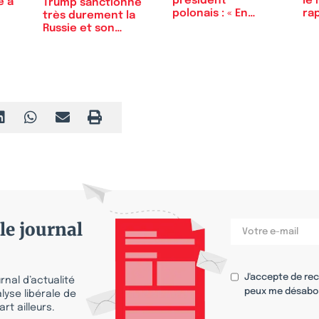
président
le
e à
Trump sanctionne
polonais : « En
rap
très durement la
Pologne,…
Russie et son
pétrole
le journal
J'accepte de re
nal d’actualité
peux me désabo
lyse libérale de
rt ailleurs.