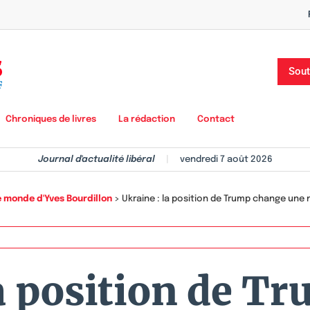
Sout
Chroniques de livres
La rédaction
Contact
Journal d'actualité libéral
|
vendredi 7 août 2026
 monde d'Yves Bourdillon
>
Ukraine : la position de Trump change une n
la position de T