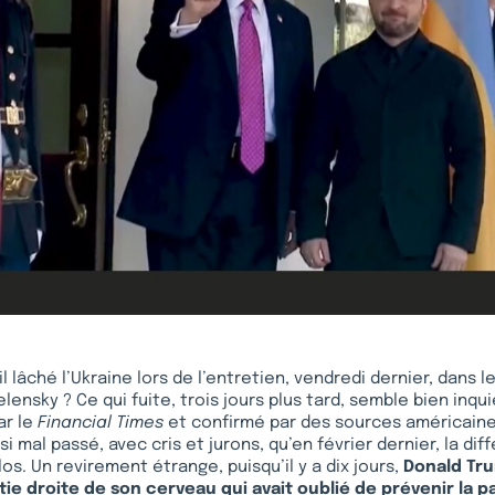
l lâché l’Ukraine lors de l’entretien, vendredi dernier, dans l
ensky ? Ce qui fuite, trois jours plus tard, semble bien inqu
r le
Financial Times
et confirmé par des sources américaines
i mal passé, avec cris et jurons, qu’en février dernier, la di
clos. Un revirement étrange, puisqu’il y a dix jours,
Donald Tr
tie droite de son cerveau qui avait oublié de prévenir la p