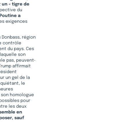
 un « tigre de
spective du
 Poutine a
ses exigences
u Donbass, région
le contrôle
ent du pays. Ces
laquelle son
ôle pas, peuvent-
Trump affirmait
résident
r un gel de la
nquiétant, le
heures
et son homologue
possibles pour
tre les deux
e semble en
poser, sauf