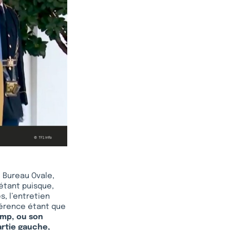
e Bureau Ovale,
iétant puisque,
, l’entretien
fférence étant que
ump, ou son
artie gauche,