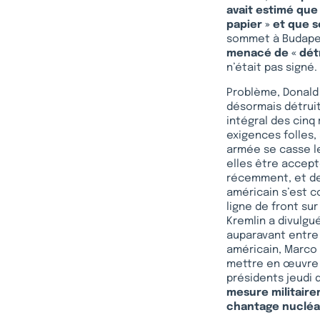
avait estimé que 
papier » et que 
sommet à Budapes
menacé de « détr
n’était pas signé.
Problème, Donald
désormais détruit
intégral des cinq
exigences folles,
armée se casse le
elles être accept
récemment, et des
américain s’est c
ligne de front sur
Kremlin a divulgu
auparavant entre 
américain, Marco 
mettre en œuvre 
présidents jeudi d
mesure militaire
chantage nucléa