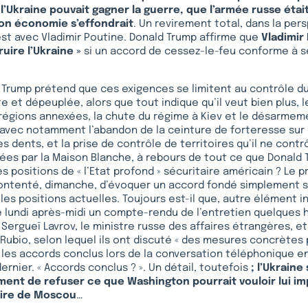
l’Ukraine pouvait gagner la guerre, que l’armée russe était
son économie s’effondrait
. Un revirement total, dans la per
t avec Vladimir Poutine. Donald Trump affirme que
Vladimir
uire l’Ukraine »
si un accord de cessez-le-feu conforme à 
 Trump prétend que ces exigences se limitent au contrôle d
e et dépeuplée, alors que tout indique qu’il veut bien plus, 
 régions annexées, la chute du régime à Kiev et le désarmem
 avec notamment l’abandon de la ceinture de forteresse sur 
s dents, et la prise de contrôle de territoires qu’il ne contr
ées par la Maison Blanche, à rebours de tout ce que Donald 
 positions de « l’Etat profond » sécuritaire américain ? Le p
ontenté, dimanche, d’évoquer un accord fondé simplement su
 les positions actuelles. Toujours est-il que, autre élément i
é lundi après-midi un compte-rendu de l’entretien quelques 
Sergueï Lavrov, le ministre russe des affaires étrangères, 
Rubio, selon lequel ils ont discuté « des mesures concrètes 
les accords conclus lors de la conversation téléphonique en
ernier. « Accords conclus ? ». Un détail, toutefois
; l’Ukrain
ment de refuser ce que Washington pourrait vouloir lui im
ire de Moscou
…