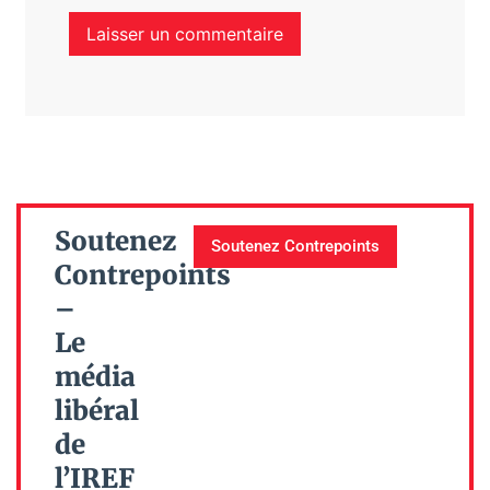
Soutenez
Soutenez Contrepoints
Contrepoints
–
Le
média
libéral
de
l’IREF