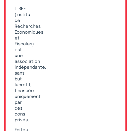
L’IREF
(Institut
de
Recherches
Économiques
et
Fiscales)
est
une
association
indépendante,
sans
but
lucratif,
financée
uniquement
par
des
dons
privés.
Faites