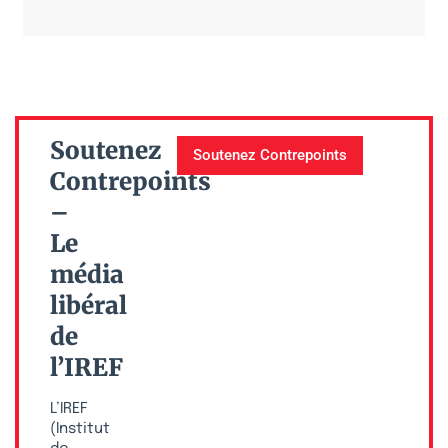
Soutenez
Soutenez Contrepoints
Contrepoints
–
Le
média
libéral
de
l’IREF
L’IREF
(Institut