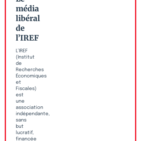
média
libéral
de
l’IREF
L’IREF
(Institut
de
Recherches
Économiques
et
Fiscales)
est
une
association
indépendante,
sans
but
lucratif,
financée