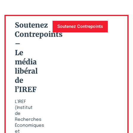
Soutenez
Soutenez Contrepoints
Contrepoints
–
Le
média
libéral
de
l’IREF
L’IREF
(Institut
de
Recherches
Économiques
et