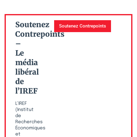
Soutenez
Soutenez Contrepoints
Contrepoints
–
Le
média
libéral
de
l’IREF
L’IREF
(Institut
de
Recherches
Économiques
et