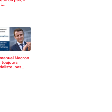
que ou pas, il
ut…
manuel Macron
 toujours
ialiste, pas
éral