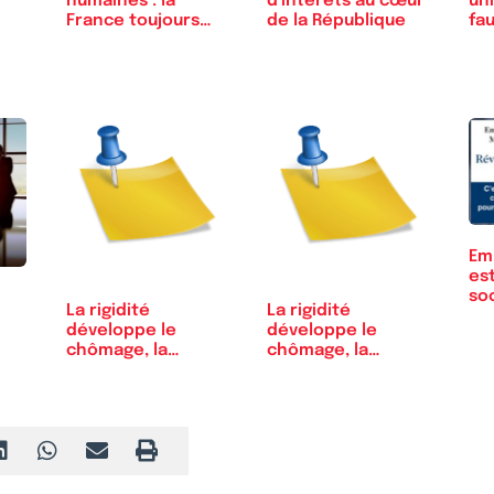
humaines : la
d'intérêts au cœur
uni
France toujours…
de la République
fa
Em
est
soc
La rigidité
La rigidité
lib
développe le
développe le
chômage, la
chômage, la
flexibilité le réduit
flexibilité le réduit