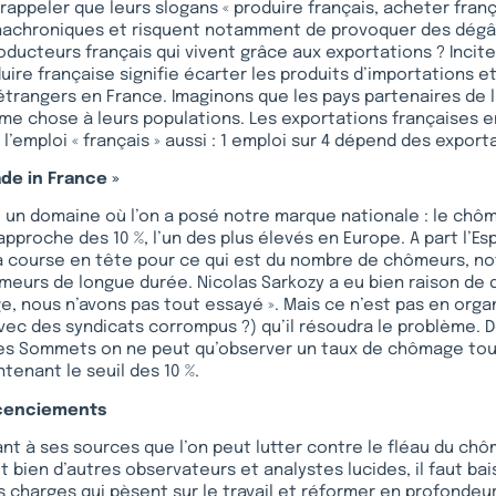
 rappeler que leurs slogans « produire français, acheter franç
achroniques et risquent notamment de provoquer des dégâ
ducteurs français qui vivent grâce aux exportations ? Incite
uire française signifie écarter les produits d’importations e
trangers en France. Imaginons que les pays partenaires de 
 chose à leurs populations. Les exportations françaises en
’emploi « français » aussi : 1 emploi sur 4 dépend des export
de in France »
ste un domaine où l’on a posé notre marque nationale : le chôma
approche des 10 %, l’un des plus élevés en Europe. A part l’Espa
 la course en tête pour ce qui est du nombre de chômeurs, n
meurs de longue durée. Nicolas Sarkozy a eu bien raison de 
, nous n’avons pas tout essayé ». Mais ce n’est pas en org
ec des syndicats corrompus ?) qu’il résoudra le problème. D
ces Sommets on ne peut qu’observer un taux de chômage touj
tenant le seuil des 10 %.
licenciements
ant à ses sources que l’on peut lutter contre le fléau du c
t bien d’autres observateurs et analystes lucides, il faut bai
 charges qui pèsent sur le travail et réformer en profondeur