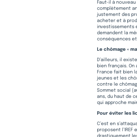
Faut-il à nouveau
complètement an
justement des pro
acheter et à prod
investissements é
demandent la même
conséquences et l
Le chômage « ma
D’ailleurs, il exi
bien français. On 
France fait bien
jeunes et les chô
contre le chômage
Sommet social (av
ans, du haut de 
qui approche main
Pour éviter les 
C’est en s’attaqu
proposent l’IREF e
drastiquement les