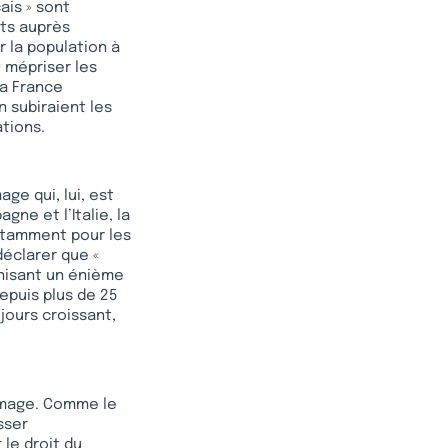
ais » sont
ts auprès
r la population à
t mépriser les
la France
 subiraient les
ations.
ge qui, lui, est
gne et l’Italie, la
otamment pour les
déclarer que «
anisant un énième
epuis plus de 25
ours croissant,
hômage. Comme le
sser
 le droit du