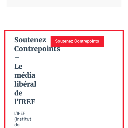
Soutenez
Soutenez Contrepoints
Contrepoints
–
Le
média
libéral
de
l’IREF
L’IREF
(Institut
de