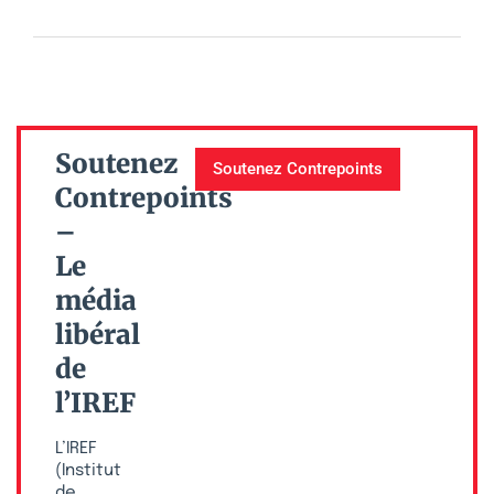
Soutenez
Soutenez Contrepoints
Contrepoints
–
Le
média
libéral
de
l’IREF
L’IREF
(Institut
de