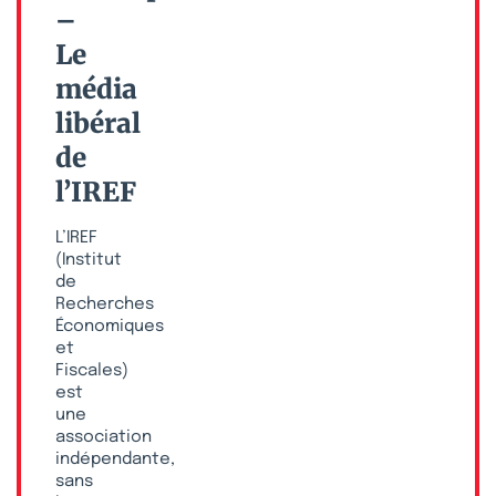
–
Le
média
libéral
de
l’IREF
L’IREF
(Institut
de
Recherches
Économiques
et
Fiscales)
est
une
association
indépendante,
sans