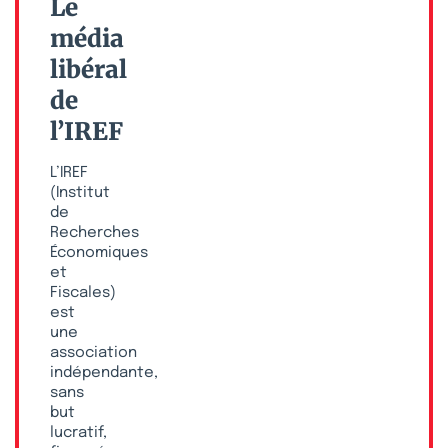
Le
média
libéral
de
l’IREF
L’IREF
(Institut
de
Recherches
Économiques
et
Fiscales)
est
une
association
indépendante,
sans
but
lucratif,