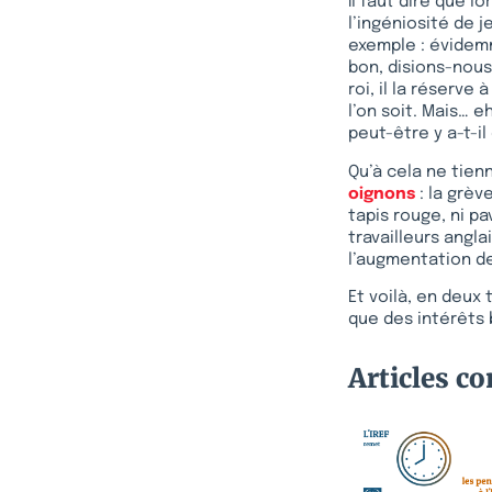
Il faut dire que l
l’ingéniosité de j
exemple : évidemm
bon, disions-nous,
roi, il la réserve
l’on soit. Mais… e
peut-être y a-t-i
Qu’à cela ne tien
oignons
: la grè
tapis rouge, ni p
travailleurs angla
l’augmentation de
Et voilà, en deux
que des intérêts 
Articles c