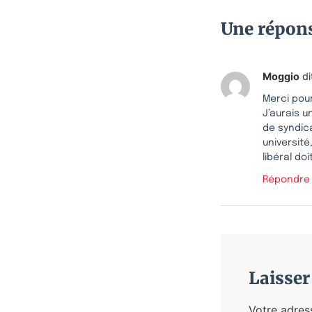
Une répon
Moggio
di
Merci pour
J’aurais u
de syndica
université
libéral doi
Répondre
Laisse
Votre adres