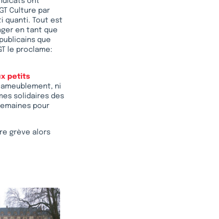
yndicats ont
CGT Culture par
i quanti. Tout est
anger en tant que
épublicains que
GT le proclame:
x petits
ni ameublement, ni
mes solidaires des
 semaines pour
re grève alors