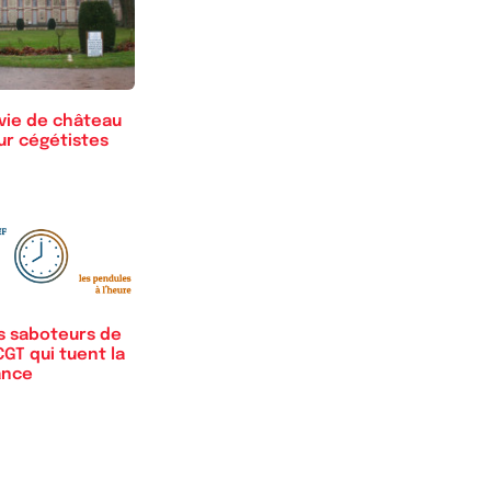
 vie de château
ur cégétistes
s saboteurs de
CGT qui tuent la
ance