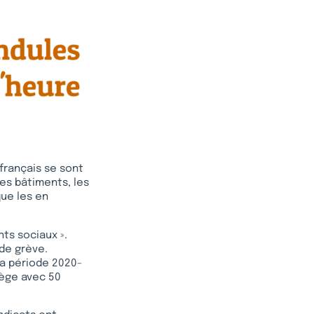
 français se sont
les bâtiments, les
que les en
ts sociaux ».
de grève.
la période 2020-
vège avec 50