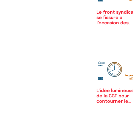
Le front syndica
se fissure à
l’occasion des
législatives
L’idée lumineus
de la CGT pour
contourner le
recul…