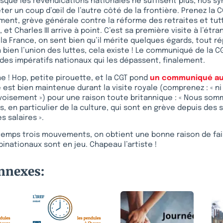
orsque les revendications nationales ne suffisent plus, nos s
eter un coup d’œil de l’autre côté de la frontière. Prenez la 
ent, grève générale contre la réforme des retraites et tutt
 et Charles III arrive à point. C’est sa première visite à l’étr
 à la France, on sent bien qu’il mérite quelques égards, tout r
h bien l’union des luttes, cela existe ! Le communiqué de la C
l des impératifs nationaux qui les dépassent, finalement.
ne ! Hop, petite pirouette, et la CGT pond
un communiqué au
ve est bien maintenue durant la visite royale (comprenez : « 
avoisement ») pour une raison toute britannique : « Nous som
is, en particulier de la culture, qui sont en grève depuis des
s salaires ».
 temps trois mouvements, on obtient une bonne raison de fai
binationaux sont en jeu. Chapeau l’artiste !
onnexes: