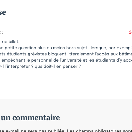
se
t :
2
 ce billet.
ne petite question plus ou moins hors sujet : lorsque, par exemp
ts étudiants grévistes bloquent littéralement l’accès aux bâtim
, empêchant le personnel de l’université et les étudiants d’y ac
t-il l’interpréter ? que doit-il en penser ?
r un commentaire
se e-mail ne sera pas publiée.
Les champs obligatoires sont