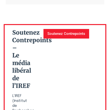
Soutenez
Soutenez Contrepoints
Contrepoints
–
Le
média
libéral
de
l’IREF
L’IREF
(Institut
de