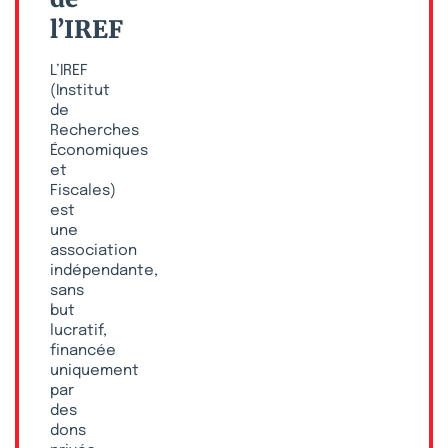
l’IREF
L’IREF
(Institut
de
Recherches
Économiques
et
Fiscales)
est
une
association
indépendante,
sans
but
lucratif,
financée
uniquement
par
des
dons