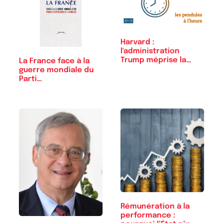
Harvard :
l'administration
Trump méprise la…
La France face à la
guerre mondiale du
Parti…
Rémunération à la
performance :