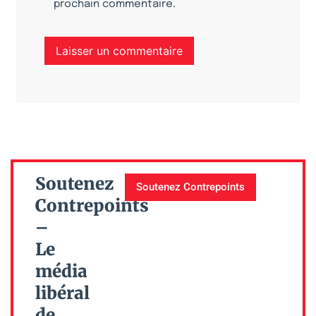
prochain commentaire.
Soutenez
Soutenez Contrepoints
Contrepoints
–
Le
média
libéral
de