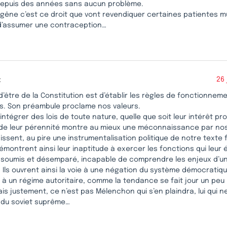
 depuis des années sans aucun problème.
gêne c’est ce droit que vont revendiquer certaines patientes mul
d’assumer une contraception…
:
26 
d’être de la Constitution est d’établir les règles de fonctionnem
ons. Son préambule proclame nos valeurs.
y intégrer des lois de toute nature, quelle que soit leur intérêt pr
 de leur pérennité montre au mieux une méconnaissance par nos
gissent, au pire une instrumentalisation politique de notre texte
émontrent ainsi leur inaptitude à exercer les fonctions qui leur
 soumis et désemparé, incapable de comprendre les enjeux d’u
 Ils ouvrent ainsi la voie à une négation du système démocratiqu
 à un régime autoritaire, comme la tendance se fait jour un peu
s justement, ce n’est pas Mélenchon qui s’en plaindra, lui qui ne
 du soviet suprême…