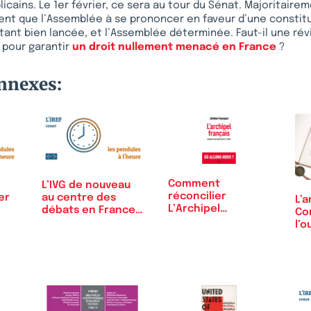
cains. Le 1er février, ce sera au tour du Sénat. Majoritaireme
ent que l’Assemblée à se prononcer en faveur d’une constitu
ant bien lancée, et l’Assemblée déterminée. Faut-il une rév
 pour garantir
un droit nullement menacé en France
?
onnexes:
Comment
L’IVG de nouveau
réconcilier
er
au centre des
L’a
L’Archipel
débats en France
Con
français ?
et en Europe
l’o