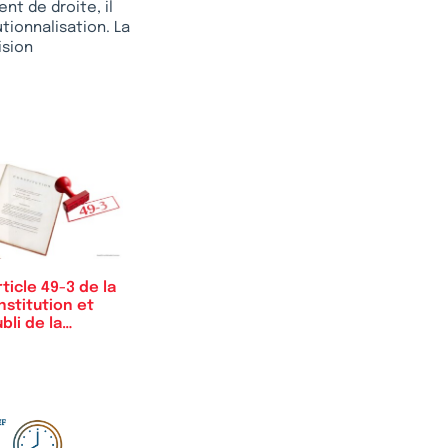
nt de droite, il
tionnalisation. La
ision
rticle 49-3 de la
stitution et
ubli de la…