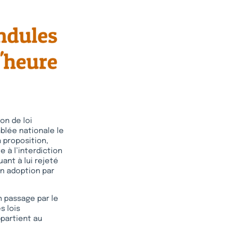
on de loi
blée nationale le
a proposition,
 à l’interdiction
uant à lui rejeté
on adoption par
un passage par le
s lois
ppartient au