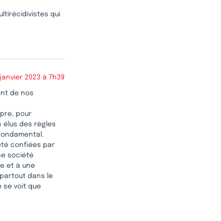
tirécidivistes qui
janvier 2023 à 7h39
ent de nos
opre, pour
 élus des règles
 fondamental.
 été confiées par
ne société
e et à une
 partout dans le
 se voit que