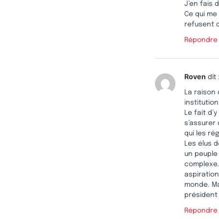
J’en fais
Ce qui me 
refusent 
Répondre
Roven
dit 
La raison 
instituti
Le fait d’
s’assurer
qui les ré
Les élus d
un peuple
complexe.
aspiration
monde. Mai
président
Répondre