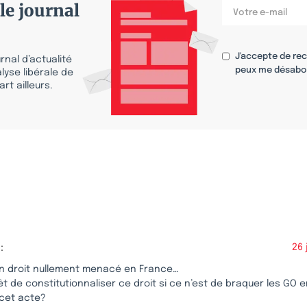
le journal
J'accepte de re
nal d’actualité
peux me désabo
lyse libérale de
rt ailleurs.
:
26 
 un droit nullement menacé en France…
êt de constitutionnaliser ce droit si ce n’est de braquer les GO 
 cet acte?