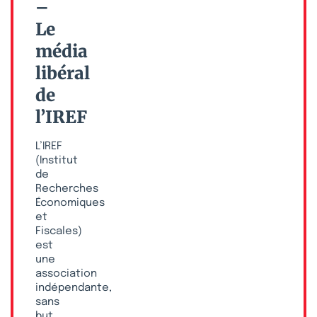
–
Le
média
libéral
de
l’IREF
L’IREF
(Institut
de
Recherches
Économiques
et
Fiscales)
est
une
association
indépendante,
sans
but