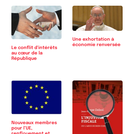
Une exhortation à
économie renversée
Le conflit d'intérêts
au cœur de la
République
Nouveaux membres
pour l’UE,
renflouement et…