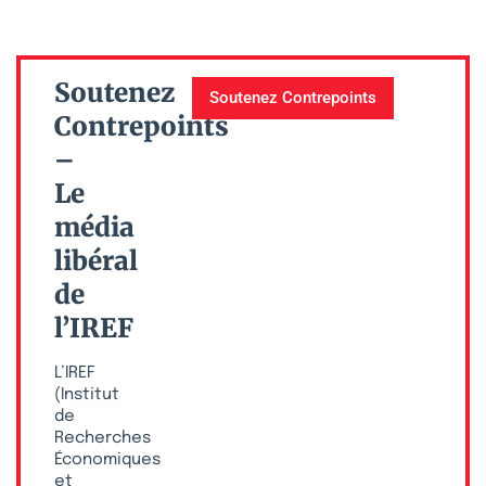
Soutenez
Soutenez Contrepoints
Contrepoints
–
Le
média
libéral
de
l’IREF
L’IREF
(Institut
de
Recherches
Économiques
et