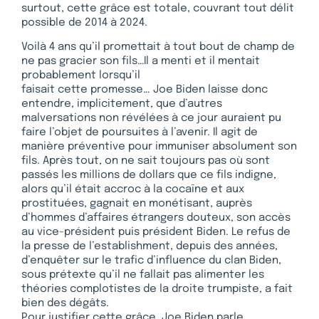
surtout, cette grâce est totale, couvrant tout délit
possible de 2014 à 2024.
Voilà 4 ans qu’il promettait à tout bout de champ de
ne pas gracier son fils…Il a menti et il mentait
probablement lorsqu’il
faisait cette promesse… Joe Biden laisse donc
entendre, implicitement, que d’autres
malversations non révélées à ce jour auraient pu
faire l’objet de poursuites à l’avenir. Il agit de
manière préventive pour immuniser absolument son
fils. Après tout, on ne sait toujours pas où sont
passés les millions de dollars que ce fils indigne,
alors qu’il était accroc à la cocaïne et aux
prostituées, gagnait en monétisant, auprès
d’hommes d’affaires étrangers douteux, son accès
au vice-président puis président Biden. Le refus de
la presse de l’establishment, depuis des années,
d’enquêter sur le trafic d’influence du clan Biden,
sous prétexte qu’il ne fallait pas alimenter les
théories complotistes de la droite trumpiste, a fait
bien des dégâts.
Pour justifier cette grâce, Joe Biden parle