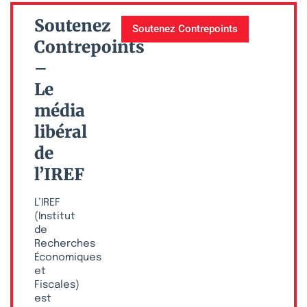
Soutenez
Soutenez Contrepoints
Contrepoints
–
Le
média
libéral
de
l’IREF
L’IREF
(Institut
de
Recherches
Économiques
et
Fiscales)
est