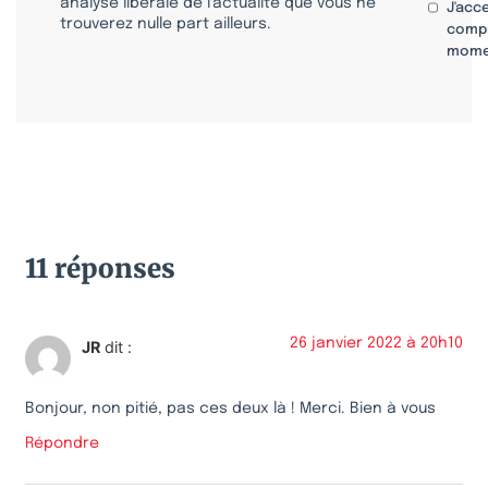
analyse libérale de l’actualité que vous ne
J'acc
trouverez nulle part ailleurs.
compr
mome
11 réponses
26 janvier 2022 à 20h10
JR
dit :
Bonjour, non pitié, pas ces deux là ! Merci. Bien à vous
Répondre