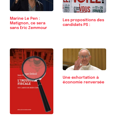
Marine Le Pen :
Les propositions des
Matignon, ce sera
candidats PS :
sans Eric Zemmour
Une exhortation à
économie renversée