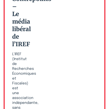
–
Le
média
libéral
de
l’IREF
L’IREF
(Institut
de
Recherches
Économiques
et
Fiscales)
est
une
association
indépendante,
sans