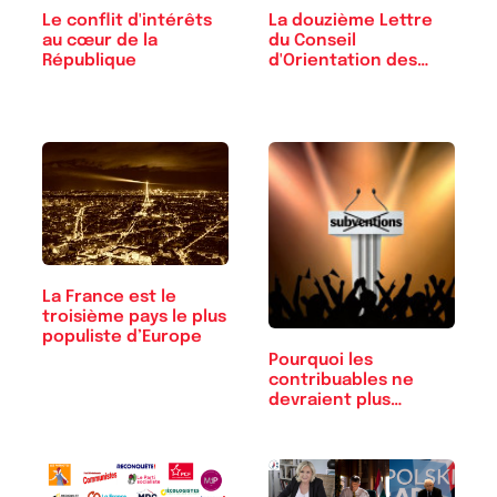
Le conflit d'intérêts
La douzième Lettre
au cœur de la
du Conseil
République
d'Orientation des
Retraites
La France est le
troisième pays le plus
populiste d’Europe
Pourquoi les
contribuables ne
devraient plus…