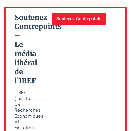
Soutenez
Soutenez Contrepoints
Contrepoints
–
Le
média
libéral
de
l’IREF
L’IREF
(Institut
de
Recherches
Économiques
et
Fiscales)