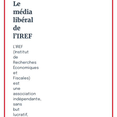
Le
média
libéral
de
l’IREF
L’IREF
(Institut
de
Recherches
Économiques
et
Fiscales)
est
une
association
indépendante,
sans
but
lucratif,