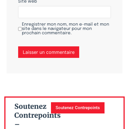
Site web
Enregistrer mon nom, mon e-mail et mon
site dans le navigateur pour mon
prochain commentaire.
Soutenez
Soutenez Contrepoints
Contrepoints
–