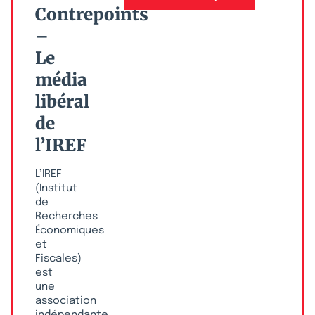
Contrepoints
–
Le
média
libéral
de
l’IREF
L’IREF
(Institut
de
Recherches
Économiques
et
Fiscales)
est
une
association