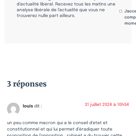
d’actualité libéral. Recevez tous les matins une
analyse libérale de l’actualité que vous ne
J'acc
trouverez nulle part ailleurs.
compr
mome
3 réponses
31 juillet 2024 à 10h54
louis
dit :
un peu comme macron qui a le conseil d’etat et
constitutionnel et qui lui permet d’éradiquer toute
proposition de l’opposition , robinet a du trouver cette