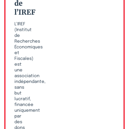
de
l’IREF
L’IREF
(Institut
de
Recherches
Économiques
et
Fiscales)
est
une
association
indépendante,
sans
but
lucratif,
financée
uniquement
par
des
dons