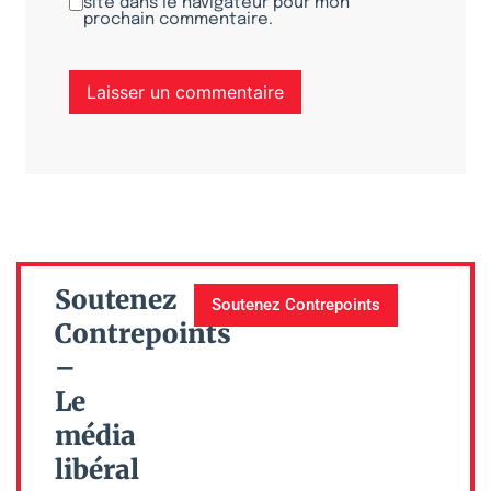
site dans le navigateur pour mon
prochain commentaire.
Soutenez
Soutenez Contrepoints
Contrepoints
–
Le
média
libéral