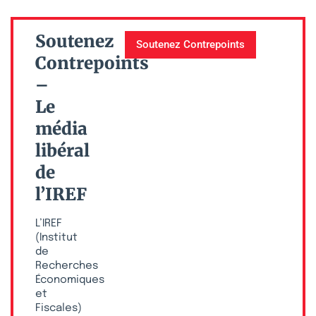
Soutenez
Soutenez Contrepoints
Contrepoints
–
Le
média
libéral
de
l’IREF
L’IREF
(Institut
de
Recherches
Économiques
et
Fiscales)