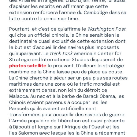
des Affaires étrangères, Zhao Lijian, tente, lui aussi,
d’apaiser les esprits en affirmant que cette
extension renforcera l’armée du Cambodge dans sa
lutte contre le crime maritime.
Pourtant, et c’est ce qu’affirme le
Washington Post
qui cite un officiel chinois, la Chine serait bien le
destinataire quasi exclusif de cette extension dont
le but est d’accueillir des navires plus imposants
qu’auparavant. Le
think tank
américain Center for
Strategic and International Studies disposerait de
photos satellite
le prouvant. D’ailleurs la stratégie
maritime de la Chine laisse peu de place au doute.
La Chine cherche à sécuriser un peu plus ses routes
maritimes dans une zone où le trafic mondial est
extrêmement dense, non loin du détroit de
Malacca. Au nez et à la barbe de Barack Obama, les
Chinois étaient parvenus à occuper les îles
Paracels qu’ils avaient artificiellement
transformées pour accueillir des navires de guerre.
L’Armée populaire de Libération est aussi présente
à Djibouti et lorgne sur l’Afrique de l’Ouest et les
îles Salomon avec lesquelles la Chine a récemment