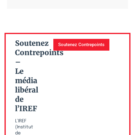
Soutenez
Soutenez Contrepoints
Contrepoints
–
Le
média
libéral
de
l’IREF
L’IREF
(Institut
de